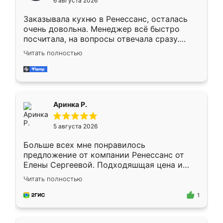
6 августа 2026
мебели буду заказывать только здесь.
Заказывала кухню в Ренессанс, осталась
очень довольна. Менеджер всё быстро
посчитала, на вопросы отвечала сразу.
Замерщик приехал в субботу, подошёл к
Читать полностью
делу со всей ответственностью. Собрали
за день, ребята работали аккуратно, даже
пыли почти не было. Качество отличное,
ящики ходят плавно, ничего не скрипит.
Всё подошло как влитое.
Аринка Р.
5 августа 2026
Больше всех мне понравилось
предложение от компании Ренессанс от
Елены Сергеевой. Подходяшщая цена и
короткие сроки изготовления. Приехавший
Читать полностью
для замера сотрудник Владислав
предложил по моему эскизу самый
1
подходящий вариант шкафа. Немного его
видоизменил, получилось даже лучше, чем