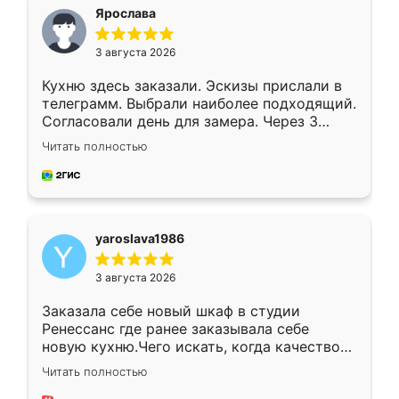
я хотела.
Ярослава
3 августа 2026
Кухню здесь заказали. Эскизы прислали в
телеграмм. Выбрали наиболее подходящий.
Согласовали день для замера. Через 3
недели кухня была уже готова. Остались
Читать полностью
довольны работой. Спасибо Ренессанс
мебель за качественную работу!
yaroslava1986
3 августа 2026
Заказала себе новый шкаф в студии
Ренессанс где ранее заказывала себе
новую кухню.Чего искать, когда качеством
вполне довольна. Служит кухня уже почти
Читать полностью
два года, нареканий нет.