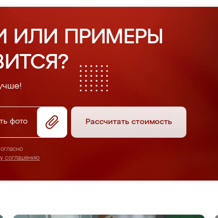
И ИЛИ ПРИМЕРЫ
ВИТСЯ?
учше!
ть фото
Рассчитать стоимость
согласно
му соглашению