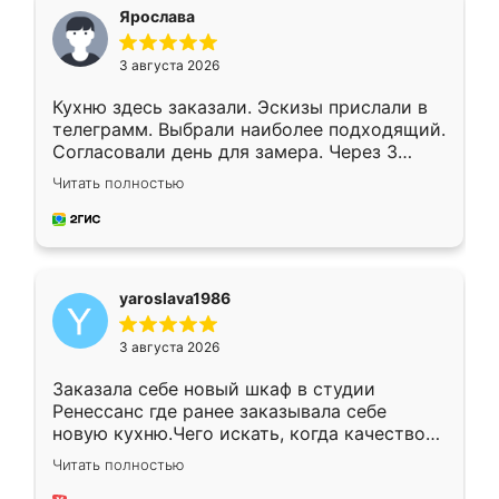
я хотела.
Ярослава
3 августа 2026
Кухню здесь заказали. Эскизы прислали в
телеграмм. Выбрали наиболее подходящий.
Согласовали день для замера. Через 3
недели кухня была уже готова. Остались
Читать полностью
довольны работой. Спасибо Ренессанс
мебель за качественную работу!
yaroslava1986
3 августа 2026
Заказала себе новый шкаф в студии
Ренессанс где ранее заказывала себе
новую кухню.Чего искать, когда качеством
вполне довольна. Служит кухня уже почти
Читать полностью
два года, нареканий нет.