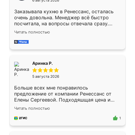
6 августа 2026
мебели буду заказывать только здесь.
Заказывала кухню в Ренессанс, осталась
очень довольна. Менеджер всё быстро
посчитала, на вопросы отвечала сразу.
Замерщик приехал в субботу, подошёл к
Читать полностью
делу со всей ответственностью. Собрали
за день, ребята работали аккуратно, даже
пыли почти не было. Качество отличное,
ящики ходят плавно, ничего не скрипит.
Всё подошло как влитое.
Аринка Р.
5 августа 2026
Больше всех мне понравилось
предложение от компании Ренессанс от
Елены Сергеевой. Подходяшщая цена и
короткие сроки изготовления. Приехавший
Читать полностью
для замера сотрудник Владислав
предложил по моему эскизу самый
1
подходящий вариант шкафа. Немного его
видоизменил, получилось даже лучше, чем