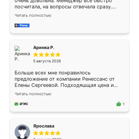
очень довольна. Менеджер всё быстро
посчитала, на вопросы отвечала сразу.
Замерщик приехал в субботу, подошёл к
Читать полностью
делу со всей ответственностью. Собрали
за день, ребята работали аккуратно, даже
пыли почти не было. Качество отличное,
ящики ходят плавно, ничего не скрипит.
Всё подошло как влитое.
Аринка Р.
5 августа 2026
Больше всех мне понравилось
предложение от компании Ренессанс от
Елены Сергеевой. Подходяшщая цена и
короткие сроки изготовления. Приехавший
Читать полностью
для замера сотрудник Владислав
предложил по моему эскизу самый
1
подходящий вариант шкафа. Немного его
видоизменил, получилось даже лучше, чем
я хотела.
Ярослава