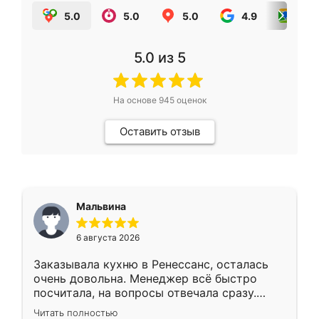
5.0
5.0
5.0
4.9
5.0
5.0
из 5
На основе
945
оценок
Оставить отзыв
Мальвина
6 августа 2026
Заказывала кухню в Ренессанс, осталась
очень довольна. Менеджер всё быстро
посчитала, на вопросы отвечала сразу.
Замерщик приехал в субботу, подошёл к
Читать полностью