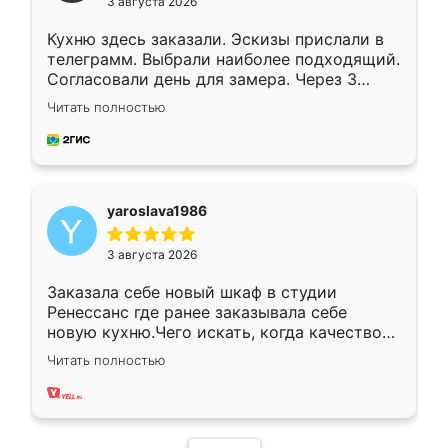
3 августа 2026
Кухню здесь заказали. Эскизы прислали в
телеграмм. Выбрали наиболее подходящий.
Согласовали день для замера. Через 3
недели кухня была уже готова. Остались
Читать полностью
довольны работой. Спасибо Ренессанс
мебель за качественную работу!
yaroslava1986
3 августа 2026
Заказала себе новый шкаф в студии
Ренессанс где ранее заказывала себе
новую кухню.Чего искать, когда качеством
вполне довольна. Служит кухня уже почти
Читать полностью
два года, нареканий нет.