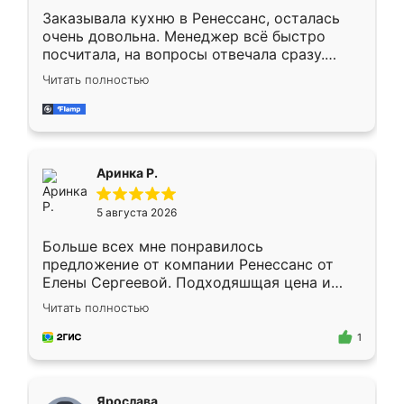
Заказывала кухню в Ренессанс, осталась
очень довольна. Менеджер всё быстро
посчитала, на вопросы отвечала сразу.
Замерщик приехал в субботу, подошёл к
Читать полностью
делу со всей ответственностью. Собрали
за день, ребята работали аккуратно, даже
пыли почти не было. Качество отличное,
ящики ходят плавно, ничего не скрипит.
Всё подошло как влитое.
Аринка Р.
5 августа 2026
Больше всех мне понравилось
предложение от компании Ренессанс от
Елены Сергеевой. Подходяшщая цена и
короткие сроки изготовления. Приехавший
Читать полностью
для замера сотрудник Владислав
предложил по моему эскизу самый
1
подходящий вариант шкафа. Немного его
видоизменил, получилось даже лучше, чем
я хотела.
Ярослава