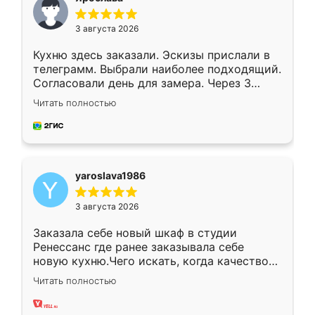
3 августа 2026
Кухню здесь заказали. Эскизы прислали в
телеграмм. Выбрали наиболее подходящий.
Согласовали день для замера. Через 3
недели кухня была уже готова. Остались
Читать полностью
довольны работой. Спасибо Ренессанс
мебель за качественную работу!
yaroslava1986
3 августа 2026
Заказала себе новый шкаф в студии
Ренессанс где ранее заказывала себе
новую кухню.Чего искать, когда качеством
вполне довольна. Служит кухня уже почти
Читать полностью
два года, нареканий нет.