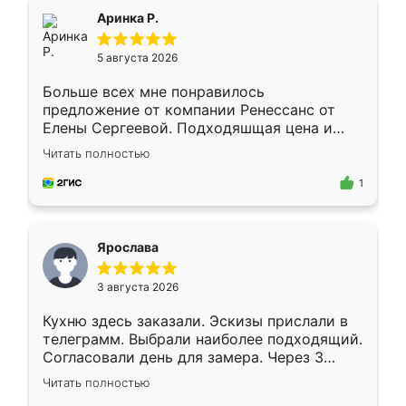
Всё подошло как влитое.
Аринка Р.
5 августа 2026
Больше всех мне понравилось
предложение от компании Ренессанс от
Елены Сергеевой. Подходяшщая цена и
короткие сроки изготовления. Приехавший
Читать полностью
для замера сотрудник Владислав
предложил по моему эскизу самый
1
подходящий вариант шкафа. Немного его
видоизменил, получилось даже лучше, чем
я хотела.
Ярослава
3 августа 2026
Кухню здесь заказали. Эскизы прислали в
телеграмм. Выбрали наиболее подходящий.
Согласовали день для замера. Через 3
недели кухня была уже готова. Остались
Читать полностью
довольны работой. Спасибо Ренессанс