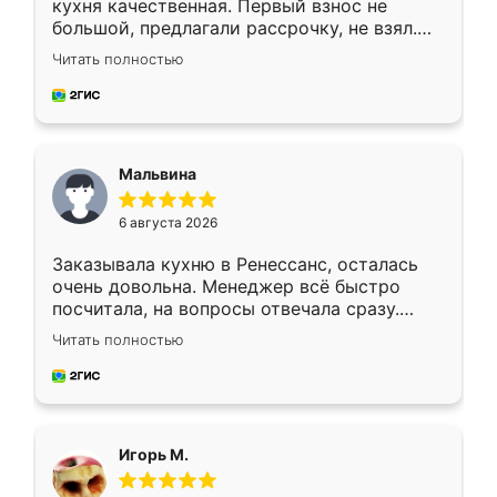
кухня качественная. Первый взнос не
большой, предлагали рассрочку, не взял.
Ждал меньше месяца, сборщик с прямыми
Читать полностью
руками. По цене вышло адекватно.
Рекомендую!
Мальвина
6 августа 2026
Заказывала кухню в Ренессанс, осталась
очень довольна. Менеджер всё быстро
посчитала, на вопросы отвечала сразу.
Замерщик приехал в субботу, подошёл к
Читать полностью
делу со всей ответственностью. Собрали
за день, ребята работали аккуратно, даже
пыли почти не было. Качество отличное,
ящики ходят плавно, ничего не скрипит.
Всё подошло как влитое.
Игорь М.