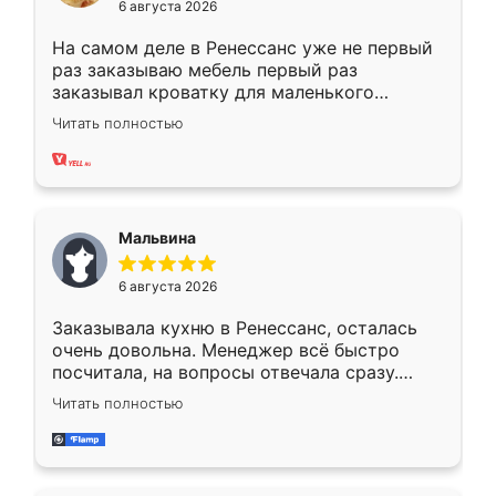
6 августа 2026
На самом деле в Ренессанс уже не первый
раз заказываю мебель первый раз
заказывал кроватку для маленького
ребёнка при его рождении ,во второй раз
Читать полностью
заказал шкаф-купе. По качеству очень
хорошее сборка достаточно быстрая,
также адекватные цены. До этого
сравнивал с разными конкурентами в этом
сегменте ,выбор у конкурентов куда
Мальвина
меньше, здесь же он более разнообразный.
Мне нравится ,если что-то потребуется из
6 августа 2026
мебели буду заказывать только здесь.
Заказывала кухню в Ренессанс, осталась
очень довольна. Менеджер всё быстро
посчитала, на вопросы отвечала сразу.
Замерщик приехал в субботу, подошёл к
Читать полностью
делу со всей ответственностью. Собрали
за день, ребята работали аккуратно, даже
пыли почти не было. Качество отличное,
ящики ходят плавно, ничего не скрипит.