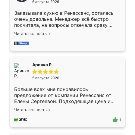
6 августа 2026
мебели буду заказывать только здесь.
Заказывала кухню в Ренессанс, осталась
очень довольна. Менеджер всё быстро
посчитала, на вопросы отвечала сразу.
Замерщик приехал в субботу, подошёл к
Читать полностью
делу со всей ответственностью. Собрали
за день, ребята работали аккуратно, даже
пыли почти не было. Качество отличное,
ящики ходят плавно, ничего не скрипит.
Всё подошло как влитое.
Аринка Р.
5 августа 2026
Больше всех мне понравилось
предложение от компании Ренессанс от
Елены Сергеевой. Подходяшщая цена и
короткие сроки изготовления. Приехавший
Читать полностью
для замера сотрудник Владислав
предложил по моему эскизу самый
1
подходящий вариант шкафа. Немного его
видоизменил, получилось даже лучше, чем