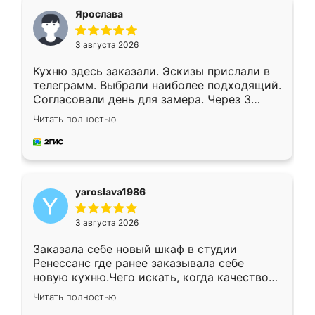
я хотела.
Ярослава
3 августа 2026
Кухню здесь заказали. Эскизы прислали в
телеграмм. Выбрали наиболее подходящий.
Согласовали день для замера. Через 3
недели кухня была уже готова. Остались
Читать полностью
довольны работой. Спасибо Ренессанс
мебель за качественную работу!
yaroslava1986
3 августа 2026
Заказала себе новый шкаф в студии
Ренессанс где ранее заказывала себе
новую кухню.Чего искать, когда качеством
вполне довольна. Служит кухня уже почти
Читать полностью
два года, нареканий нет.