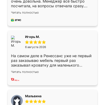
очень довольна. Менеджер всё быстро
посчитала, на вопросы отвечала сразу.
Замерщик приехал в субботу, подошёл к
Читать полностью
делу со всей ответственностью. Собрали
за день, ребята работали аккуратно, даже
пыли почти не было. Качество отличное,
ящики ходят плавно, ничего не скрипит.
Всё подошло как влитое.
Игорь М.
6 августа 2026
На самом деле в Ренессанс уже не первый
раз заказываю мебель первый раз
заказывал кроватку для маленького
ребёнка при его рождении ,во второй раз
Читать полностью
заказал шкаф-купе. По качеству очень
хорошее сборка достаточно быстрая,
также адекватные цены. До этого
сравнивал с разными конкурентами в этом
сегменте ,выбор у конкурентов куда
Мальвина
меньше, здесь же он более разнообразный.
Мне нравится ,если что-то потребуется из