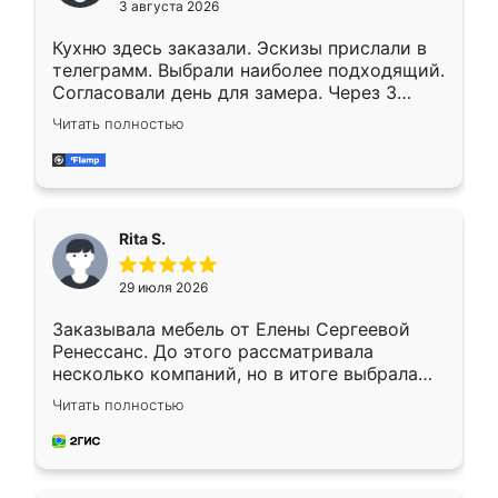
3 августа 2026
Кухню здесь заказали. Эскизы прислали в
телеграмм. Выбрали наиболее подходящий.
Согласовали день для замера. Через 3
недели кухня была уже готова. Остались
Читать полностью
довольны работой. Спасибо Ренессанс
мебель за качественную работу!
Rita S.
29 июля 2026
Заказывала мебель от Елены Сергеевой
Ренессанс. До этого рассматривала
несколько компаний, но в итоге выбрала
эту. Сначала обговорили условия, потом
Читать полностью
приехал замерщик, всё спокойно объяснил
и снял размеры. Изготовили в срок, с
доставкой тоже никаких проблем не
возникло. Сборку выполнили аккуратно,