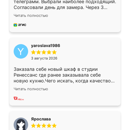
телеграмм. Выбрали наиболее подходящий.
Согласовали день для замера. Через 3
недели кухня была уже готова. Остались
Читать полностью
довольны работой. Спасибо Ренессанс
мебель за качественную работу!
yaroslava1986
3 августа 2026
Заказала себе новый шкаф в студии
Ренессанс где ранее заказывала себе
новую кухню.Чего искать, когда качеством
вполне довольна. Служит кухня уже почти
Читать полностью
два года, нареканий нет.
Ярослава