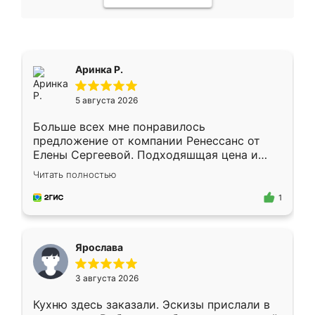
Аринка Р.
5 августа 2026
Больше всех мне понравилось
предложение от компании Ренессанс от
Елены Сергеевой. Подходяшщая цена и
короткие сроки изготовления. Приехавший
Читать полностью
для замера сотрудник Владислав
предложил по моему эскизу самый
1
подходящий вариант шкафа. Немного его
видоизменил, получилось даже лучше, чем
я хотела.
Ярослава
3 августа 2026
Кухню здесь заказали. Эскизы прислали в