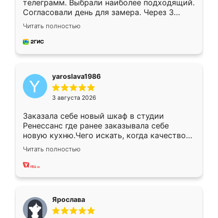
телеграмм. Выбрали наиболее подходящий.
Согласовали день для замера. Через 3
недели кухня была уже готова. Остались
Читать полностью
довольны работой. Спасибо Ренессанс
мебель за качественную работу!
yaroslava1986
3 августа 2026
Заказала себе новый шкаф в студии
Ренессанс где ранее заказывала себе
новую кухню.Чего искать, когда качеством
вполне довольна. Служит кухня уже почти
Читать полностью
два года, нареканий нет.
Ярослава