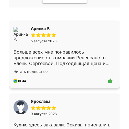
Аринка Р.
5 августа 2026
Больше всех мне понравилось
предложение от компании Ренессанс от
Елены Сергеевой. Подходяшщая цена и
короткие сроки изготовления. Приехавший
Читать полностью
для замера сотрудник Владислав
предложил по моему эскизу самый
1
подходящий вариант шкафа. Немного его
видоизменил, получилось даже лучше, чем
я хотела.
Ярослава
3 августа 2026
Кухню здесь заказали. Эскизы прислали в