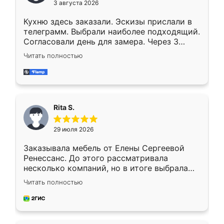
3 августа 2026
Кухню здесь заказали. Эскизы прислали в
телеграмм. Выбрали наиболее подходящий.
Согласовали день для замера. Через 3
недели кухня была уже готова. Остались
Читать полностью
довольны работой. Спасибо Ренессанс
мебель за качественную работу!
Rita S.
29 июля 2026
Заказывала мебель от Елены Сергеевой
Ренессанс. До этого рассматривала
несколько компаний, но в итоге выбрала
эту. Сначала обговорили условия, потом
Читать полностью
приехал замерщик, всё спокойно объяснил
и снял размеры. Изготовили в срок, с
доставкой тоже никаких проблем не
возникло. Сборку выполнили аккуратно,