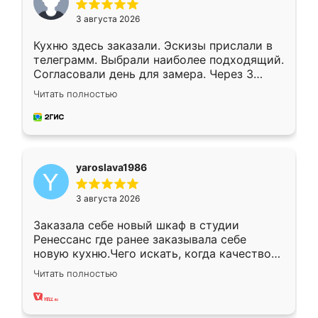
3 августа 2026
Кухню здесь заказали. Эскизы прислали в
телеграмм. Выбрали наиболее подходящий.
Согласовали день для замера. Через 3
недели кухня была уже готова. Остались
Читать полностью
довольны работой. Спасибо Ренессанс
мебель за качественную работу!
yaroslava1986
3 августа 2026
Заказала себе новый шкаф в студии
Ренессанс где ранее заказывала себе
новую кухню.Чего искать, когда качеством
вполне довольна. Служит кухня уже почти
Читать полностью
два года, нареканий нет.