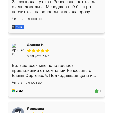
Заказывала кухню в Ренессанс, осталась
очень довольна. Менеджер всё быстро
посчитала, на вопросы отвечала сразу.
Замерщик приехал в субботу, подошёл к
Читать полностью
делу со всей ответственностью. Собрали
за день, ребята работали аккуратно, даже
пыли почти не было. Качество отличное,
ящики ходят плавно, ничего не скрипит.
Всё подошло как влитое.
Аринка Р.
5 августа 2026
Больше всех мне понравилось
предложение от компании Ренессанс от
Елены Сергеевой. Подходяшщая цена и
короткие сроки изготовления. Приехавший
Читать полностью
для замера сотрудник Владислав
предложил по моему эскизу самый
1
подходящий вариант шкафа. Немного его
видоизменил, получилось даже лучше, чем
я хотела.
Ярослава