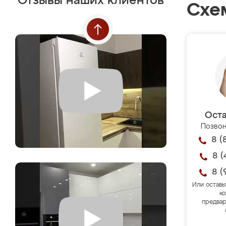
Отзывы наших клиентов
Схе
Оста
Позвон
8 (
8 (
8 (
Или оставь
ко
предвар