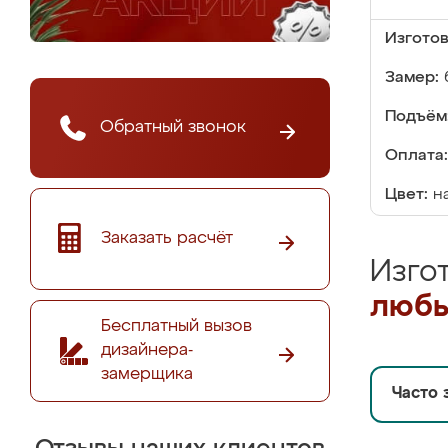
Изгото
Замер:
Подъём
Обратный звонок
Оплата:
Цвет:
н
Заказать расчёт
Изго
любы
Бесплатный вызов
дизайнера-
замерщика
Часто 