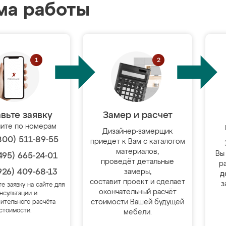
ма работы
вьте заявку
Замер и расчет
ите по номерам
Дизайнер-замерщик
800) 511-89-55
приедет к Вам с каталогом
материалов,
Вы
495) 665-24-01
проведёт детальные
р
926) 409-68-13
замеры,
д
составит проект и сделает
з
те заявку на сайте для
окончательный расчёт
нсультации и
стоимости Вашей будущей
ительного расчёта
стоимости.
мебели.