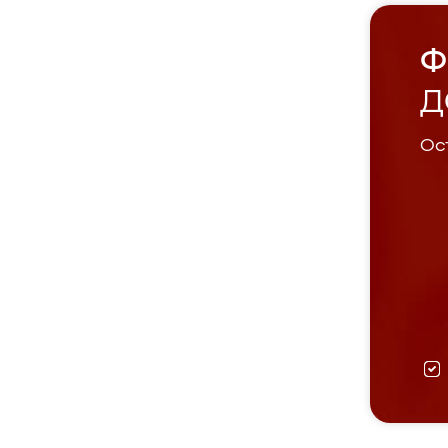
Ф
Д
Ост