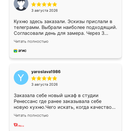
3 августа 2026
Кухню здесь заказали. Эскизы прислали в
телеграмм. Выбрали наиболее подходящий.
Согласовали день для замера. Через 3
недели кухня была уже готова. Остались
Читать полностью
довольны работой. Спасибо Ренессанс
мебель за качественную работу!
yaroslava1986
3 августа 2026
Заказала себе новый шкаф в студии
Ренессанс где ранее заказывала себе
новую кухню.Чего искать, когда качеством
вполне довольна. Служит кухня уже почти
Читать полностью
два года, нареканий нет.