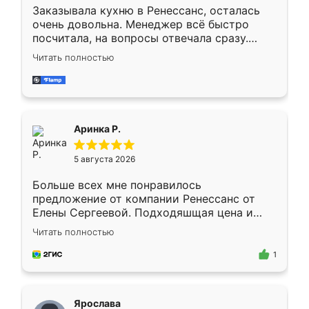
Заказывала кухню в Ренессанс, осталась
очень довольна. Менеджер всё быстро
посчитала, на вопросы отвечала сразу.
Замерщик приехал в субботу, подошёл к
Читать полностью
делу со всей ответственностью. Собрали
за день, ребята работали аккуратно, даже
пыли почти не было. Качество отличное,
ящики ходят плавно, ничего не скрипит.
Всё подошло как влитое.
Аринка Р.
5 августа 2026
Больше всех мне понравилось
предложение от компании Ренессанс от
Елены Сергеевой. Подходяшщая цена и
короткие сроки изготовления. Приехавший
Читать полностью
для замера сотрудник Владислав
предложил по моему эскизу самый
1
подходящий вариант шкафа. Немного его
видоизменил, получилось даже лучше, чем
я хотела.
Ярослава