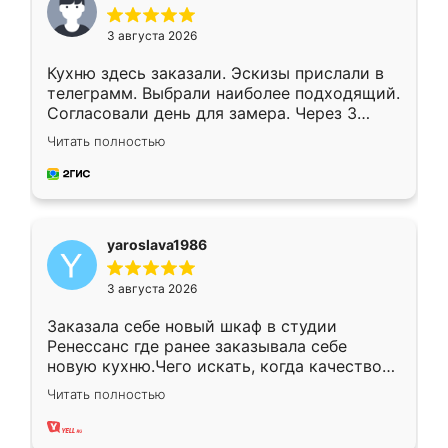
3 августа 2026
Кухню здесь заказали. Эскизы прислали в
телеграмм. Выбрали наиболее подходящий.
Согласовали день для замера. Через 3
недели кухня была уже готова. Остались
Читать полностью
довольны работой. Спасибо Ренессанс
мебель за качественную работу!
yaroslava1986
3 августа 2026
Заказала себе новый шкаф в студии
Ренессанс где ранее заказывала себе
новую кухню.Чего искать, когда качеством
вполне довольна. Служит кухня уже почти
Читать полностью
два года, нареканий нет.