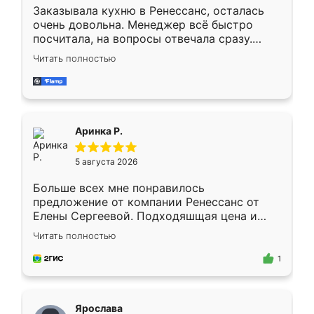
Заказывала кухню в Ренессанс, осталась
очень довольна. Менеджер всё быстро
посчитала, на вопросы отвечала сразу.
Замерщик приехал в субботу, подошёл к
Читать полностью
делу со всей ответственностью. Собрали
за день, ребята работали аккуратно, даже
пыли почти не было. Качество отличное,
ящики ходят плавно, ничего не скрипит.
Всё подошло как влитое.
Аринка Р.
5 августа 2026
Больше всех мне понравилось
предложение от компании Ренессанс от
Елены Сергеевой. Подходяшщая цена и
короткие сроки изготовления. Приехавший
Читать полностью
для замера сотрудник Владислав
предложил по моему эскизу самый
1
подходящий вариант шкафа. Немного его
видоизменил, получилось даже лучше, чем
я хотела.
Ярослава