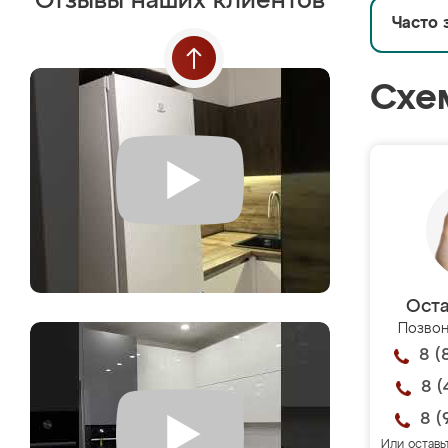
Отзывы наших клиентов
Часто 
Схе
Оста
Позвон
8 (
8 (
8 (
Или оставь