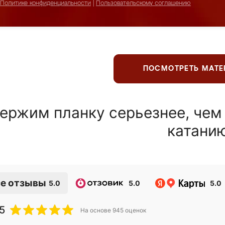
Политике конфиденциальности
|
Пользовательскому соглашению
ПОСМОТРЕТЬ МАТ
ержим планку серьезнее, чем
катани
е отзывы
5.0
5.0
5.0
5
На основе
945
оценок