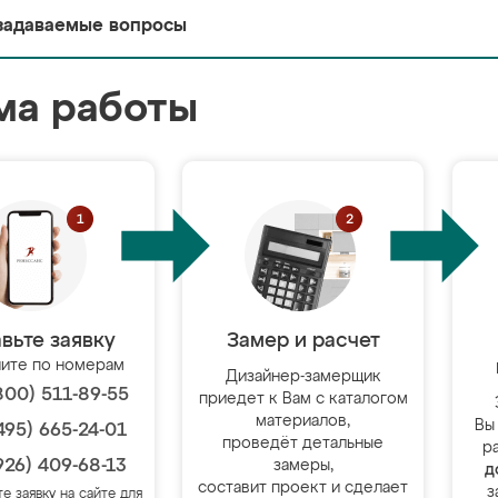
задаваемые вопросы
ма работы
вьте заявку
Замер и расчет
ите по номерам
Дизайнер-замерщик
800) 511-89-55
приедет к Вам с каталогом
материалов,
Вы
495) 665-24-01
проведёт детальные
р
926) 409-68-13
замеры,
д
составит проект и сделает
з
те заявку на сайте для