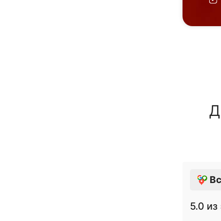
Д
Вс
5.0
из 