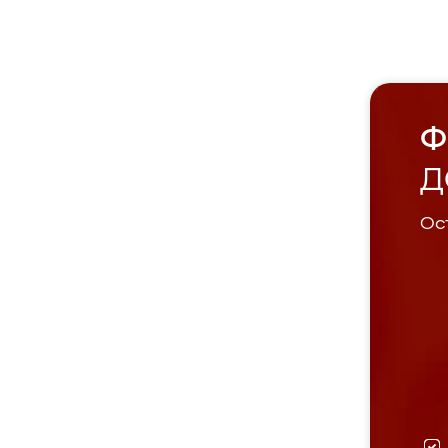
Ф
Д
Ост