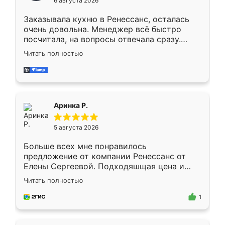
6 августа 2026
мебели буду заказывать только здесь.
Заказывала кухню в Ренессанс, осталась
очень довольна. Менеджер всё быстро
посчитала, на вопросы отвечала сразу.
Замерщик приехал в субботу, подошёл к
Читать полностью
делу со всей ответственностью. Собрали
за день, ребята работали аккуратно, даже
пыли почти не было. Качество отличное,
ящики ходят плавно, ничего не скрипит.
Всё подошло как влитое.
Аринка Р.
5 августа 2026
Больше всех мне понравилось
предложение от компании Ренессанс от
Елены Сергеевой. Подходяшщая цена и
короткие сроки изготовления. Приехавший
Читать полностью
для замера сотрудник Владислав
предложил по моему эскизу самый
1
подходящий вариант шкафа. Немного его
видоизменил, получилось даже лучше, чем