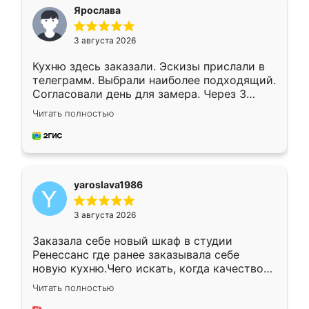
я хотела.
Ярослава
3 августа 2026
Кухню здесь заказали. Эскизы прислали в
телеграмм. Выбрали наиболее подходящий.
Согласовали день для замера. Через 3
недели кухня была уже готова. Остались
Читать полностью
довольны работой. Спасибо Ренессанс
мебель за качественную работу!
yaroslava1986
3 августа 2026
Заказала себе новый шкаф в студии
Ренессанс где ранее заказывала себе
новую кухню.Чего искать, когда качеством
вполне довольна. Служит кухня уже почти
Читать полностью
два года, нареканий нет.