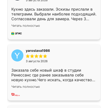
3 августа 2026
Кухню здесь заказали. Эскизы прислали в
телеграмм. Выбрали наиболее подходящий.
Согласовали день для замера. Через 3
недели кухня была уже готова. Остались
Читать полностью
довольны работой. Спасибо Ренессанс
мебель за качественную работу!
yaroslava1986
3 августа 2026
Заказала себе новый шкаф в студии
Ренессанс где ранее заказывала себе
новую кухню.Чего искать, когда качеством
вполне довольна. Служит кухня уже почти
Читать полностью
два года, нареканий нет.