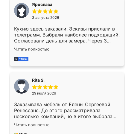
Ярослава
3 августа 2026
Кухню здесь заказали. Эскизы прислали в
телеграмм. Выбрали наиболее подходящий.
Согласовали день для замера. Через 3
недели кухня была уже готова. Остались
Читать полностью
довольны работой. Спасибо Ренессанс
мебель за качественную работу!
Rita S.
29 июля 2026
Заказывала мебель от Елены Сергеевой
Ренессанс. До этого рассматривала
несколько компаний, но в итоге выбрала
эту. Сначала обговорили условия, потом
Читать полностью
приехал замерщик, всё спокойно объяснил