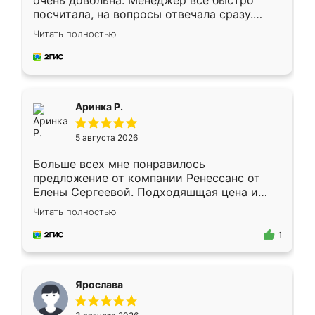
очень довольна. Менеджер всё быстро
посчитала, на вопросы отвечала сразу.
Замерщик приехал в субботу, подошёл к
Читать полностью
делу со всей ответственностью. Собрали
за день, ребята работали аккуратно, даже
пыли почти не было. Качество отличное,
ящики ходят плавно, ничего не скрипит.
Всё подошло как влитое.
Аринка Р.
5 августа 2026
Больше всех мне понравилось
предложение от компании Ренессанс от
Елены Сергеевой. Подходяшщая цена и
короткие сроки изготовления. Приехавший
Читать полностью
для замера сотрудник Владислав
предложил по моему эскизу самый
1
подходящий вариант шкафа. Немного его
видоизменил, получилось даже лучше, чем
я хотела.
Ярослава