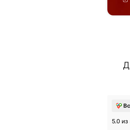
Д
Вс
5.0
из 