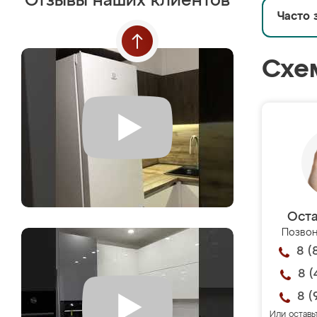
Отзывы наших клиентов
Часто 
Схе
Оста
Позвон
8 (
8 (
8 (
Или оставь