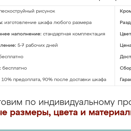
пескоструйный рисунок
Кром
ы:
изготовление шкафа любого размера
Разд
ннее наполнение:
стандартная комплектация
Цвет
вление:
5-7 рабочих дней
Цена
бесплатно
Дост
:
бесплатно
Сбор
10% предоплата, 90% после доставки шкафа
Гара
товим по индивидуальному про
е размеры, цвета и материа