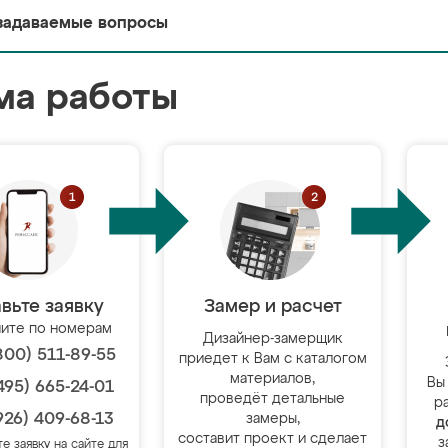
задаваемые вопросы
ма работы
вьте заявку
Замер и расчет
ите по номерам
Дизайнер-замерщик
800) 511-89-55
приедет к Вам с каталогом
материалов,
Вы
495) 665-24-01
проведёт детальные
р
926) 409-68-13
замеры,
д
составит проект и сделает
з
те заявку на сайте для