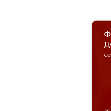
Ф
Д
Ост