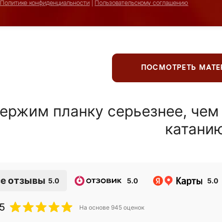
Политике конфиденциальности
|
Пользовательскому соглашению
ПОСМОТРЕТЬ МАТ
ержим планку серьезнее, чем
катани
е отзывы
5.0
5.0
5.0
5
На основе
945
оценок