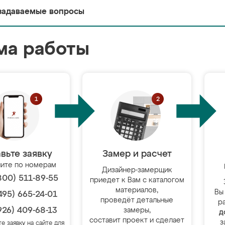
задаваемые вопросы
ма работы
вьте заявку
Замер и расчет
ите по номерам
Дизайнер-замерщик
800) 511-89-55
приедет к Вам с каталогом
материалов,
Вы
495) 665-24-01
проведёт детальные
р
926) 409-68-13
замеры,
д
составит проект и сделает
з
те заявку на сайте для