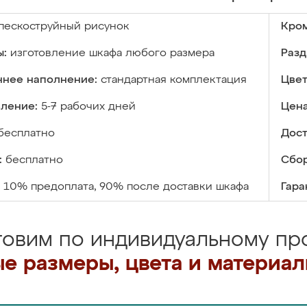
пескоструйный рисунок
Кром
ы:
изготовление шкафа любого размера
Разд
ннее наполнение:
стандартная комплектация
Цвет
вление:
5-7 рабочих дней
Цена
бесплатно
Дост
:
бесплатно
Сбор
10% предоплата, 90% после доставки шкафа
Гара
товим по индивидуальному про
е размеры, цвета и материа