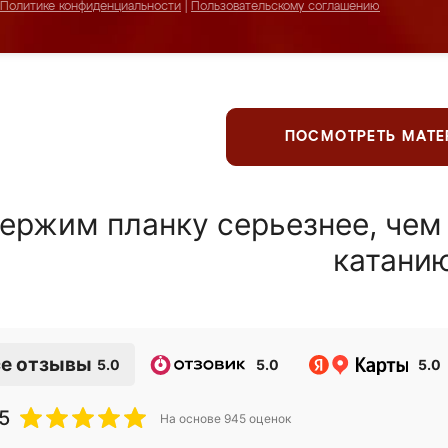
Политике конфиденциальности
|
Пользовательскому соглашению
ПОСМОТРЕТЬ МАТ
ержим планку серьезнее, чем
катани
е отзывы
5.0
5.0
5.0
5
На основе
945
оценок