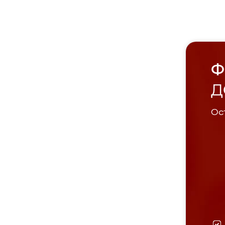
Ф
Д
Ост