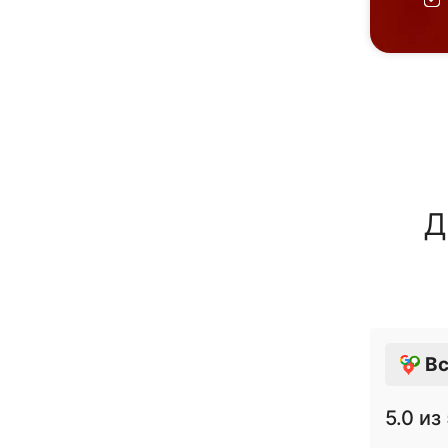
Д
Вс
5.0
из 