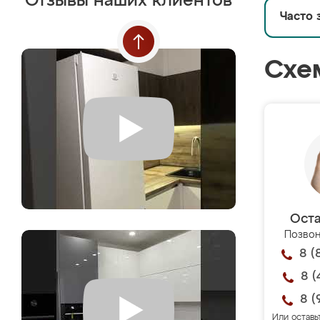
Отзывы наших клиентов
Часто 
Схе
Оста
Позвон
8 (
8 (
8 (
Или оставь