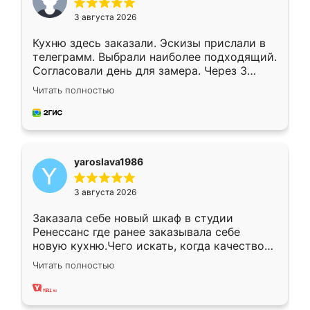
3 августа 2026
Кухню здесь заказали. Эскизы прислали в
телеграмм. Выбрали наиболее подходящий.
Согласовали день для замера. Через 3
недели кухня была уже готова. Остались
Читать полностью
довольны работой. Спасибо Ренессанс
мебель за качественную работу!
yaroslava1986
3 августа 2026
Заказала себе новый шкаф в студии
Ренессанс где ранее заказывала себе
новую кухню.Чего искать, когда качеством
вполне довольна. Служит кухня уже почти
Читать полностью
два года, нареканий нет.