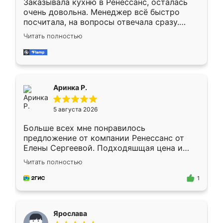
Заказывала кухню в Ренессанс, осталась
очень довольна. Менеджер всё быстро
посчитала, на вопросы отвечала сразу.
Замерщик приехал в субботу, подошёл к
Читать полностью
делу со всей ответственностью. Собрали
за день, ребята работали аккуратно, даже
пыли почти не было. Качество отличное,
ящики ходят плавно, ничего не скрипит.
Всё подошло как влитое.
Аринка Р.
5 августа 2026
Больше всех мне понравилось
предложение от компании Ренессанс от
Елены Сергеевой. Подходяшщая цена и
короткие сроки изготовления. Приехавший
Читать полностью
для замера сотрудник Владислав
предложил по моему эскизу самый
1
подходящий вариант шкафа. Немного его
видоизменил, получилось даже лучше, чем
я хотела.
Ярослава