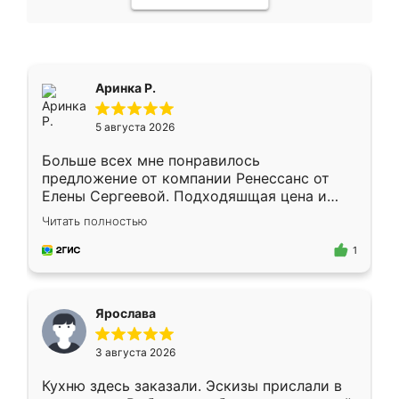
Аринка Р.
5 августа 2026
Больше всех мне понравилось
предложение от компании Ренессанс от
Елены Сергеевой. Подходяшщая цена и
короткие сроки изготовления. Приехавший
Читать полностью
для замера сотрудник Владислав
предложил по моему эскизу самый
1
подходящий вариант шкафа. Немного его
видоизменил, получилось даже лучше, чем
я хотела.
Ярослава
3 августа 2026
Кухню здесь заказали. Эскизы прислали в