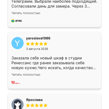
телеграмм. Выбрали наиболее подходящий.
Согласовали день для замера. Через 3
недели кухня была уже готова. Остались
Читать полностью
довольны работой. Спасибо Ренессанс
мебель за качественную работу!
yaroslava1986
3 августа 2026
Заказала себе новый шкаф в студии
Ренессанс где ранее заказывала себе
новую кухню.Чего искать, когда качеством
вполне довольна. Служит кухня уже почти
Читать полностью
два года, нареканий нет.
Ярослава