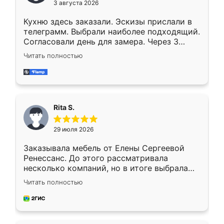
3 августа 2026
Кухню здесь заказали. Эскизы прислали в
телеграмм. Выбрали наиболее подходящий.
Согласовали день для замера. Через 3
недели кухня была уже готова. Остались
Читать полностью
довольны работой. Спасибо Ренессанс
мебель за качественную работу!
Rita S.
29 июля 2026
Заказывала мебель от Елены Сергеевой
Ренессанс. До этого рассматривала
несколько компаний, но в итоге выбрала
эту. Сначала обговорили условия, потом
Читать полностью
приехал замерщик, всё спокойно объяснил
и снял размеры. Изготовили в срок, с
доставкой тоже никаких проблем не
возникло. Сборку выполнили аккуратно,