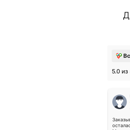
Д
Вс
5.0
из 
Заказыв
осталас