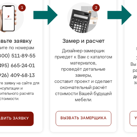
вьте заявку
Замер и расчет
ите по номерам
Дизайнер-замерщик
800) 511-89-55
приедет к Вам с каталогом
материалов,
Вы
495) 665-24-01
проведёт детальные
р
926) 409-68-13
замеры,
д
составит проект и сделает
з
те заявку на сайте для
окончательный расчёт
нсультации и
стоимости Вашей будущей
ительного расчёта
стоимости.
мебели.
ВЫЗВАТЬ ЗАМЕРЩИКА
АВИТЬ ЗАЯВКУ