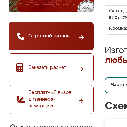
Фасад:
виды ст
Кромка
Обратный звонок
Изго
любы
Заказать расчёт
Часто 
Бесплатный вызов
дизайнера-
Схе
замерщика