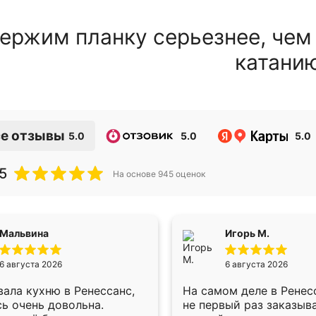
ержим планку серьезнее, чем
катани
е отзывы
5.0
5.0
5.0
5
На основе
945
оценок
Мальвина
Игорь М.
6 августа 2026
6 августа 2026
ала кухню в Ренессанс,
На самом деле в Ренес
ь очень довольна.
не первый раз заказыв