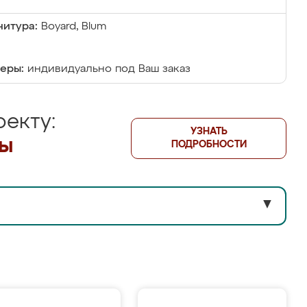
итура:
Boyard, Blum
еры:
индивидуально под Ваш заказ
екту:
УЗНАТЬ
лы
ПОДРОБНОСТИ
▼