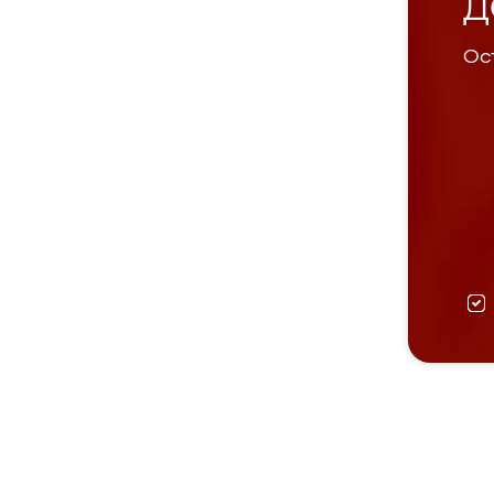
Д
Ост