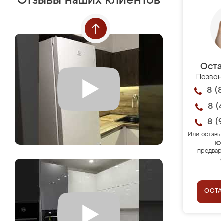
Отзывы наших клиентов
Оста
Позвон
8 (
8 (
8 (
Или оставь
ко
предвар
ОСТ