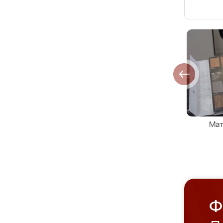
Мат
Ф