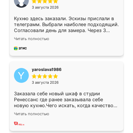
3 августа 2026
Кухню здесь заказали. Эскизы прислали в
телеграмм. Выбрали наиболее подходящий.
Согласовали день для замера. Через 3
недели кухня была уже готова. Остались
Читать полностью
довольны работой. Спасибо Ренессанс
мебель за качественную работу!
yaroslava1986
3 августа 2026
Заказала себе новый шкаф в студии
Ренессанс где ранее заказывала себе
новую кухню.Чего искать, когда качеством
вполне довольна. Служит кухня уже почти
Читать полностью
два года, нареканий нет.