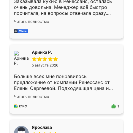
Заказывала кухню в Ренессанс, осталась
очень довольна. Менеджер всё быстро
посчитала, на вопросы отвечала сразу.
Замерщик приехал в субботу, подошёл к
Читать полностью
делу со всей ответственностью. Собрали
за день, ребята работали аккуратно, даже
пыли почти не было. Качество отличное,
ящики ходят плавно, ничего не скрипит.
Всё подошло как влитое.
Аринка Р.
5 августа 2026
Больше всех мне понравилось
предложение от компании Ренессанс от
Елены Сергеевой. Подходяшщая цена и
короткие сроки изготовления. Приехавший
Читать полностью
для замера сотрудник Владислав
предложил по моему эскизу самый
1
подходящий вариант шкафа. Немного его
видоизменил, получилось даже лучше, чем
я хотела.
Ярослава