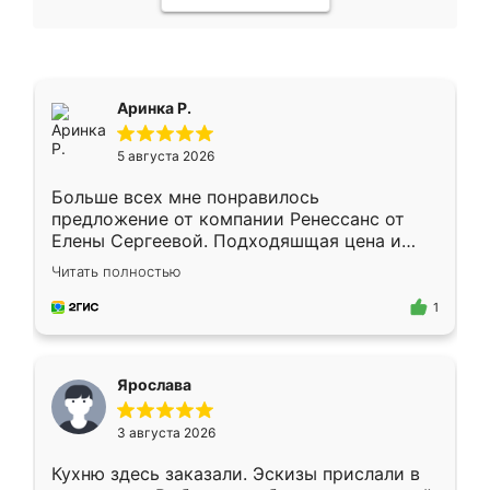
Аринка Р.
5 августа 2026
Больше всех мне понравилось
предложение от компании Ренессанс от
Елены Сергеевой. Подходяшщая цена и
короткие сроки изготовления. Приехавший
Читать полностью
для замера сотрудник Владислав
предложил по моему эскизу самый
1
подходящий вариант шкафа. Немного его
видоизменил, получилось даже лучше, чем
я хотела.
Ярослава
3 августа 2026
Кухню здесь заказали. Эскизы прислали в