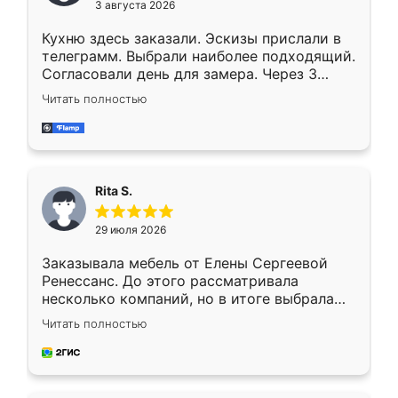
3 августа 2026
Кухню здесь заказали. Эскизы прислали в
телеграмм. Выбрали наиболее подходящий.
Согласовали день для замера. Через 3
недели кухня была уже готова. Остались
Читать полностью
довольны работой. Спасибо Ренессанс
мебель за качественную работу!
Rita S.
29 июля 2026
Заказывала мебель от Елены Сергеевой
Ренессанс. До этого рассматривала
несколько компаний, но в итоге выбрала
эту. Сначала обговорили условия, потом
Читать полностью
приехал замерщик, всё спокойно объяснил
и снял размеры. Изготовили в срок, с
доставкой тоже никаких проблем не
возникло. Сборку выполнили аккуратно,