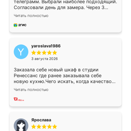
телеграмм. Выбрали наиболее подходящий.
Согласовали день для замера. Через 3
недели кухня была уже готова. Остались
Читать полностью
довольны работой. Спасибо Ренессанс
мебель за качественную работу!
yaroslava1986
3 августа 2026
Заказала себе новый шкаф в студии
Ренессанс где ранее заказывала себе
новую кухню.Чего искать, когда качеством
вполне довольна. Служит кухня уже почти
Читать полностью
два года, нареканий нет.
Ярослава