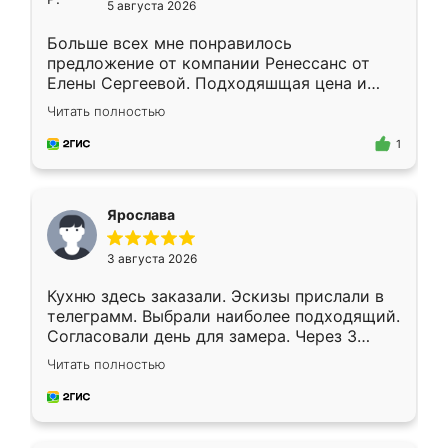
5 августа 2026
Больше всех мне понравилось
предложение от компании Ренессанс от
Елены Сергеевой. Подходяшщая цена и
короткие сроки изготовления. Приехавший
Читать полностью
для замера сотрудник Владислав
предложил по моему эскизу самый
1
подходящий вариант шкафа. Немного его
видоизменил, получилось даже лучше, чем
я хотела.
Ярослава
3 августа 2026
Кухню здесь заказали. Эскизы прислали в
телеграмм. Выбрали наиболее подходящий.
Согласовали день для замера. Через 3
недели кухня была уже готова. Остались
Читать полностью
довольны работой. Спасибо Ренессанс
мебель за качественную работу!