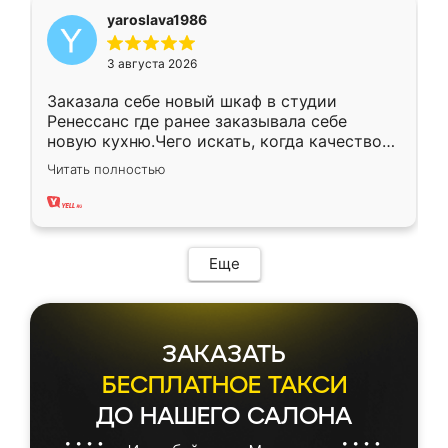
yaroslava1986
3 августа 2026
Заказала себе новый шкаф в студии
Ренессанс где ранее заказывала себе
новую кухню.Чего искать, когда качеством
вполне довольна. Служит кухня уже почти
Читать полностью
два года, нареканий нет.
Еще
ЗАКАЗАТЬ
БЕСПЛАТНОЕ ТАКСИ
ДО НАШЕГО САЛОНА