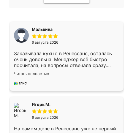
Мальвина
6 августа 2026
Заказывала кухню в Ренессанс, осталась
очень довольна. Менеджер всё быстро
посчитала, на вопросы отвечала сразу.
Замерщик приехал в субботу, подошёл к
Читать полностью
делу со всей ответственностью. Собрали
за день, ребята работали аккуратно, даже
пыли почти не было. Качество отличное,
ящики ходят плавно, ничего не скрипит.
Всё подошло как влитое.
Игорь М.
6 августа 2026
На самом деле в Ренессанс уже не первый