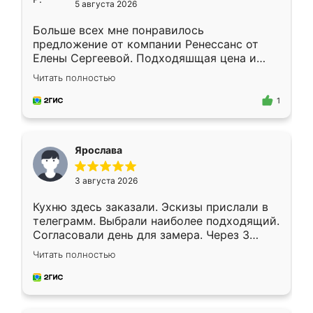
5 августа 2026
Больше всех мне понравилось
предложение от компании Ренессанс от
Елены Сергеевой. Подходяшщая цена и
короткие сроки изготовления. Приехавший
Читать полностью
для замера сотрудник Владислав
предложил по моему эскизу самый
1
подходящий вариант шкафа. Немного его
видоизменил, получилось даже лучше, чем
я хотела.
Ярослава
3 августа 2026
Кухню здесь заказали. Эскизы прислали в
телеграмм. Выбрали наиболее подходящий.
Согласовали день для замера. Через 3
недели кухня была уже готова. Остались
Читать полностью
довольны работой. Спасибо Ренессанс
мебель за качественную работу!