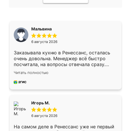
Мальвина
6 августа 2026
Заказывала кухню в Ренессанс, осталась
очень довольна. Менеджер всё быстро
посчитала, на вопросы отвечала сразу.
Замерщик приехал в субботу, подошёл к
Читать полностью
делу со всей ответственностью. Собрали
за день, ребята работали аккуратно, даже
пыли почти не было. Качество отличное,
ящики ходят плавно, ничего не скрипит.
Всё подошло как влитое.
Игорь М.
6 августа 2026
На самом деле в Ренессанс уже не первый