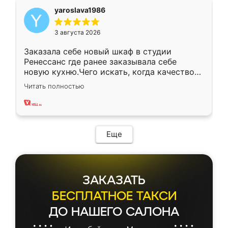
yaroslava1986
3 августа 2026
Заказала себе новый шкаф в студии
Ренессанс где ранее заказывала себе
новую кухню.Чего искать, когда качеством
вполне довольна. Служит кухня уже почти
Читать полностью
два года, нареканий нет.
Еще
ЗАКАЗАТЬ
БЕСПЛАТНОЕ ТАКСИ
ДО НАШЕГО САЛОНА