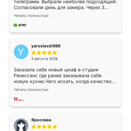
телеграмм. Выбрали наиболее подходящий.
Согласовали день для замера. Через 3
недели кухня была уже готова. Остались
Читать полностью
довольны работой. Спасибо Ренессанс
мебель за качественную работу!
yaroslava1986
3 августа 2026
Заказала себе новый шкаф в студии
Ренессанс где ранее заказывала себе
новую кухню.Чего искать, когда качеством
вполне довольна. Служит кухня уже почти
Читать полностью
два года, нареканий нет.
Ярослава