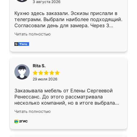
3 августа 2026
Кухню здесь заказали. Эскизы прислали в
телеграмм. Выбрали наиболее подходящий.
Согласовали день для замера. Через 3
недели кухня была уже готова. Остались
Читать полностью
довольны работой. Спасибо Ренессанс
мебель за качественную работу!
Rita S.
29 июля 2026
Заказывала мебель от Елены Сергеевой
Ренессанс. До этого рассматривала
несколько компаний, но в итоге выбрала
эту. Сначала обговорили условия, потом
Читать полностью
приехал замерщик, всё спокойно объяснил
и снял размеры. Изготовили в срок, с
доставкой тоже никаких проблем не
возникло. Сборку выполнили аккуратно,