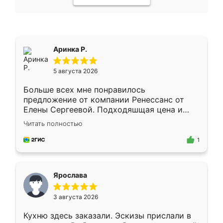
Аринка Р.
5 августа 2026
Больше всех мне понравилось
предложение от компании Ренессанс от
Елены Сергеевой. Подходяшщая цена и
короткие сроки изготовления. Приехавший
Читать полностью
для замера сотрудник Владислав
предложил по моему эскизу самый
1
подходящий вариант шкафа. Немного его
видоизменил, получилось даже лучше, чем
я хотела.
Ярослава
3 августа 2026
Кухню здесь заказали. Эскизы прислали в