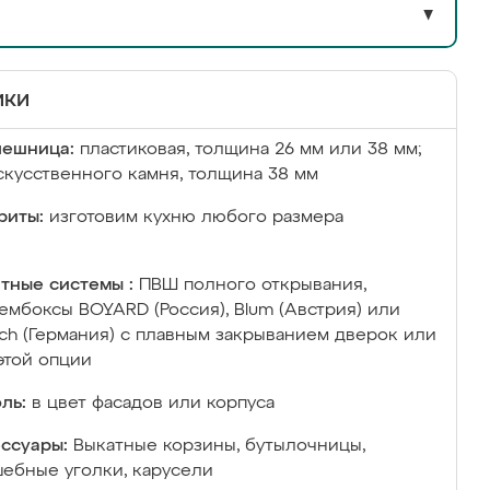
▼
ики
лешница:
пластиковая, толщина 26 мм или 38 мм;
скусственного камня, толщина 38 мм
риты:
изготовим кухню любого размера
тные системы :
ПВШ полного открывания,
ембоксы BOYARD (Россия), Blum (Австрия) или
ich (Германия) с плавным закрыванием дверок или
этой опции
ль:
в цвет фасадов или корпуса
ссуары:
Выкатные корзины, бутылочницы,
ебные уголки, карусели