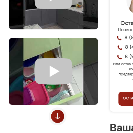
Оста
Позвон
8 (
8 (
8 (
Или оставь
ко
предвар
ОСТ
Ваша