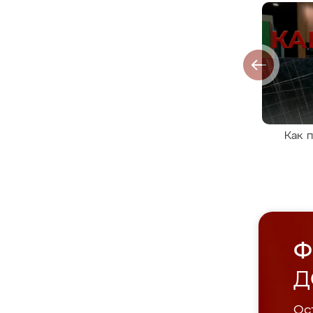
Как 
Ф
Д
Ост