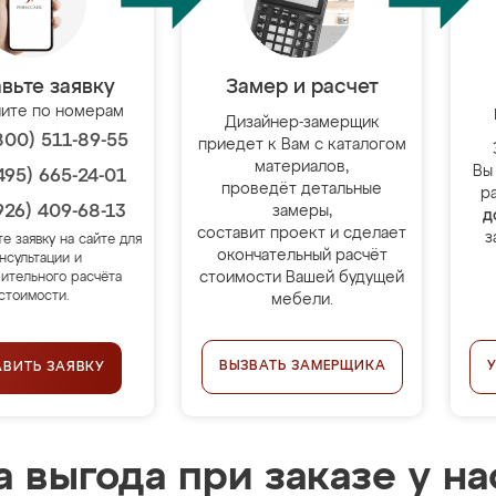
вьте заявку
Замер и расчет
ите по номерам
Дизайнер-замерщик
800) 511-89-55
приедет к Вам с каталогом
материалов,
Вы
495) 665-24-01
проведёт детальные
р
926) 409-68-13
замеры,
д
составит проект и сделает
з
те заявку на сайте для
окончательный расчёт
нсультации и
стоимости Вашей будущей
ительного расчёта
стоимости.
мебели.
ВЫЗВАТЬ ЗАМЕРЩИКА
АВИТЬ ЗАЯВКУ
 выгода при заказе у на