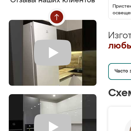
Отзывы наших клиентов
Пристен
освеще
Изго
любы
Часто 
Схе