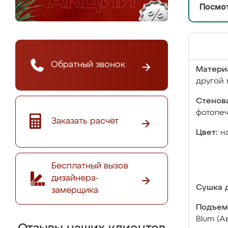
Посмот
Обратный звонок
Матери
другой 
Стенова
фотопе
Заказать расчёт
Цвет:
н
Бесплатный вызов
дизайнера-
Сушка д
замерщика
Подъем
Blum (А