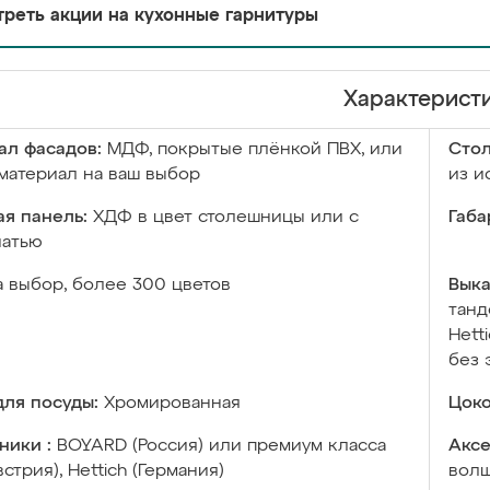
реть акции на кухонные гарнитуры
Характерист
ал фасадов:
МДФ, покрытые плёнкой ПВХ, или
Сто
материал на ваш выбор
из и
я панель:
ХДФ в цвет столешницы или с
Габа
чатью
а выбор, более 300 цветов
Выка
танд
Hett
без 
ля посуды:
Хромированная
Цоко
ники :
BOYARD (Россия) или премиум класса
Аксе
встрия), Hettich (Германия)
волш