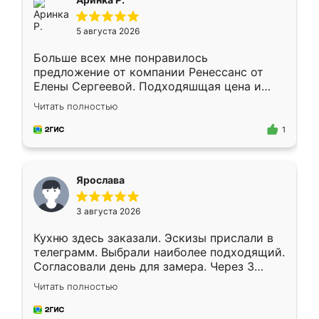
5 августа 2026
Больше всех мне понравилось
предложение от компании Ренессанс от
Елены Сергеевой. Подходяшщая цена и
короткие сроки изготовления. Приехавший
Читать полностью
для замера сотрудник Владислав
предложил по моему эскизу самый
1
подходящий вариант шкафа. Немного его
видоизменил, получилось даже лучше, чем
я хотела.
Ярослава
3 августа 2026
Кухню здесь заказали. Эскизы прислали в
телеграмм. Выбрали наиболее подходящий.
Согласовали день для замера. Через 3
недели кухня была уже готова. Остались
Читать полностью
довольны работой. Спасибо Ренессанс
мебель за качественную работу!