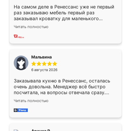
На самом деле в Ренессанс уже не первый
раз заказываю мебель первый раз
заказывал кроватку для маленького
ребёнка при его рождении ,во второй раз
Читать полностью
заказал шкаф-купе. По качеству очень
хорошее сборка достаточно быстрая,
также адекватные цены. До этого
сравнивал с разными конкурентами в этом
сегменте ,выбор у конкурентов куда
Мальвина
меньше, здесь же он более разнообразный.
Мне нравится ,если что-то потребуется из
6 августа 2026
мебели буду заказывать только здесь.
Заказывала кухню в Ренессанс, осталась
очень довольна. Менеджер всё быстро
посчитала, на вопросы отвечала сразу.
Замерщик приехал в субботу, подошёл к
Читать полностью
делу со всей ответственностью. Собрали
за день, ребята работали аккуратно, даже
пыли почти не было. Качество отличное,
ящики ходят плавно, ничего не скрипит.
Всё подошло как влитое.
Аринка Р.