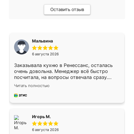
Оставить отзыв
Мальвина
6 августа 2026
Заказывала кухню в Ренессанс, осталась
очень довольна. Менеджер всё быстро
посчитала, на вопросы отвечала сразу.
Замерщик приехал в субботу, подошёл к
Читать полностью
делу со всей ответственностью. Собрали
за день, ребята работали аккуратно, даже
пыли почти не было. Качество отличное,
ящики ходят плавно, ничего не скрипит.
Всё подошло как влитое.
Игорь М.
6 августа 2026