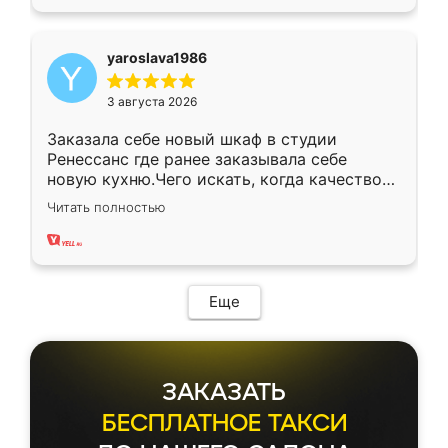
yaroslava1986
3 августа 2026
Заказала себе новый шкаф в студии
Ренессанс где ранее заказывала себе
новую кухню.Чего искать, когда качеством
вполне довольна. Служит кухня уже почти
Читать полностью
два года, нареканий нет.
Еще
ЗАКАЗАТЬ
БЕСПЛАТНОЕ ТАКСИ