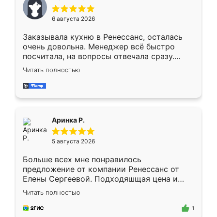
меньше, здесь же он более разнообразный.
Мне нравится ,если что-то потребуется из
6 августа 2026
мебели буду заказывать только здесь.
Заказывала кухню в Ренессанс, осталась
очень довольна. Менеджер всё быстро
посчитала, на вопросы отвечала сразу.
Замерщик приехал в субботу, подошёл к
Читать полностью
делу со всей ответственностью. Собрали
за день, ребята работали аккуратно, даже
пыли почти не было. Качество отличное,
ящики ходят плавно, ничего не скрипит.
Всё подошло как влитое.
Аринка Р.
5 августа 2026
Больше всех мне понравилось
предложение от компании Ренессанс от
Елены Сергеевой. Подходяшщая цена и
короткие сроки изготовления. Приехавший
Читать полностью
для замера сотрудник Владислав
предложил по моему эскизу самый
1