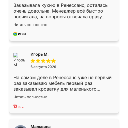
Заказывала кухню в Ренессанс, осталась
очень довольна. Менеджер всё быстро
посчитала, на вопросы отвечала сразу.
Замерщик приехал в субботу, подошёл к
Читать полностью
делу со всей ответственностью. Собрали
за день, ребята работали аккуратно, даже
пыли почти не было. Качество отличное,
ящики ходят плавно, ничего не скрипит.
Всё подошло как влитое.
Игорь М.
6 августа 2026
На самом деле в Ренессанс уже не первый
раз заказываю мебель первый раз
заказывал кроватку для маленького
ребёнка при его рождении ,во второй раз
Читать полностью
заказал шкаф-купе. По качеству очень
хорошее сборка достаточно быстрая,
также адекватные цены. До этого
сравнивал с разными конкурентами в этом
сегменте ,выбор у конкурентов куда
Мальвина