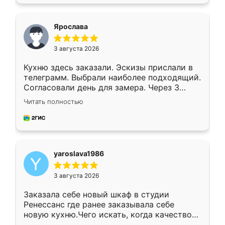
подходящий вариант шкафа. Немного его
видоизменил, получилось даже лучше, чем
я хотела.
Ярослава
3 августа 2026
Кухню здесь заказали. Эскизы прислали в
телеграмм. Выбрали наиболее подходящий.
Согласовали день для замера. Через 3
недели кухня была уже готова. Остались
Читать полностью
довольны работой. Спасибо Ренессанс
мебель за качественную работу!
yaroslava1986
3 августа 2026
Заказала себе новый шкаф в студии
Ренессанс где ранее заказывала себе
новую кухню.Чего искать, когда качеством
вполне довольна. Служит кухня уже почти