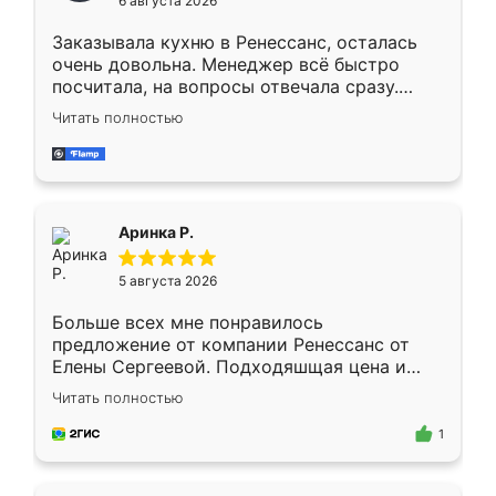
6 августа 2026
мебели буду заказывать только здесь.
Заказывала кухню в Ренессанс, осталась
очень довольна. Менеджер всё быстро
посчитала, на вопросы отвечала сразу.
Замерщик приехал в субботу, подошёл к
Читать полностью
делу со всей ответственностью. Собрали
за день, ребята работали аккуратно, даже
пыли почти не было. Качество отличное,
ящики ходят плавно, ничего не скрипит.
Всё подошло как влитое.
Аринка Р.
5 августа 2026
Больше всех мне понравилось
предложение от компании Ренессанс от
Елены Сергеевой. Подходяшщая цена и
короткие сроки изготовления. Приехавший
Читать полностью
для замера сотрудник Владислав
предложил по моему эскизу самый
1
подходящий вариант шкафа. Немного его
видоизменил, получилось даже лучше, чем