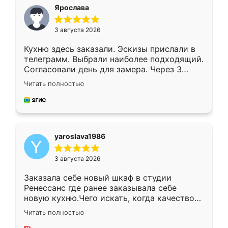
я хотела.
Ярослава
3 августа 2026
Кухню здесь заказали. Эскизы прислали в
телеграмм. Выбрали наиболее подходящий.
Согласовали день для замера. Через 3
недели кухня была уже готова. Остались
Читать полностью
довольны работой. Спасибо Ренессанс
мебель за качественную работу!
yaroslava1986
3 августа 2026
Заказала себе новый шкаф в студии
Ренессанс где ранее заказывала себе
новую кухню.Чего искать, когда качеством
вполне довольна. Служит кухня уже почти
Читать полностью
два года, нареканий нет.