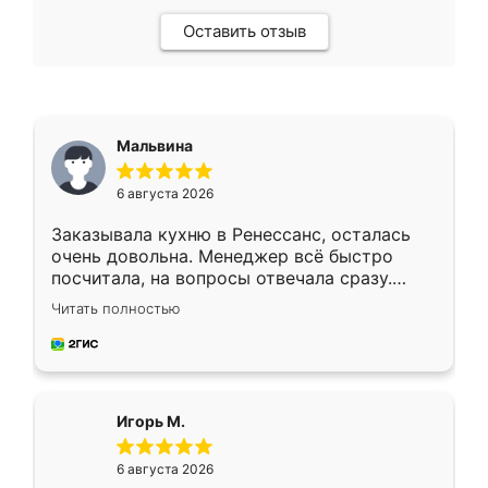
Оставить отзыв
Мальвина
6 августа 2026
Заказывала кухню в Ренессанс, осталась
очень довольна. Менеджер всё быстро
посчитала, на вопросы отвечала сразу.
Замерщик приехал в субботу, подошёл к
Читать полностью
делу со всей ответственностью. Собрали
за день, ребята работали аккуратно, даже
пыли почти не было. Качество отличное,
ящики ходят плавно, ничего не скрипит.
Всё подошло как влитое.
Игорь М.
6 августа 2026