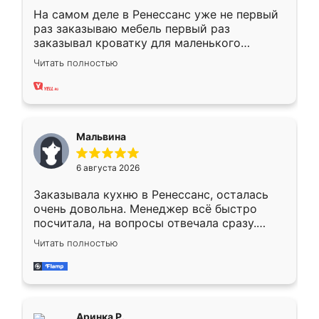
На самом деле в Ренессанс уже не первый
раз заказываю мебель первый раз
заказывал кроватку для маленького
ребёнка при его рождении ,во второй раз
Читать полностью
заказал шкаф-купе. По качеству очень
хорошее сборка достаточно быстрая,
также адекватные цены. До этого
сравнивал с разными конкурентами в этом
сегменте ,выбор у конкурентов куда
Мальвина
меньше, здесь же он более разнообразный.
Мне нравится ,если что-то потребуется из
6 августа 2026
мебели буду заказывать только здесь.
Заказывала кухню в Ренессанс, осталась
очень довольна. Менеджер всё быстро
посчитала, на вопросы отвечала сразу.
Замерщик приехал в субботу, подошёл к
Читать полностью
делу со всей ответственностью. Собрали
за день, ребята работали аккуратно, даже
пыли почти не было. Качество отличное,
ящики ходят плавно, ничего не скрипит.
Всё подошло как влитое.
Аринка Р.