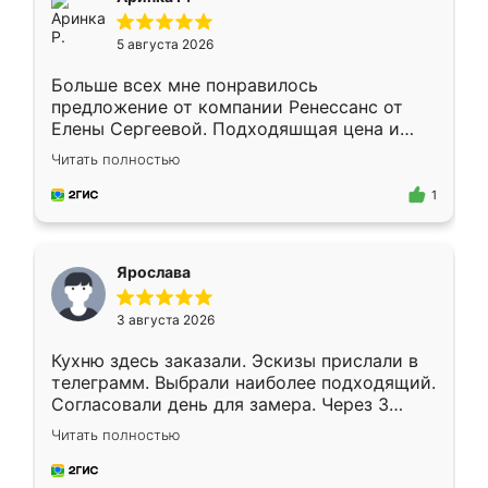
5 августа 2026
Больше всех мне понравилось
предложение от компании Ренессанс от
Елены Сергеевой. Подходяшщая цена и
короткие сроки изготовления. Приехавший
Читать полностью
для замера сотрудник Владислав
предложил по моему эскизу самый
1
подходящий вариант шкафа. Немного его
видоизменил, получилось даже лучше, чем
я хотела.
Ярослава
3 августа 2026
Кухню здесь заказали. Эскизы прислали в
телеграмм. Выбрали наиболее подходящий.
Согласовали день для замера. Через 3
недели кухня была уже готова. Остались
Читать полностью
довольны работой. Спасибо Ренессанс
мебель за качественную работу!