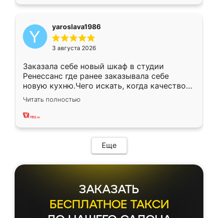
yaroslava1986
3 августа 2026
Заказала себе новый шкаф в студии
Ренессанс где ранее заказывала себе
новую кухню.Чего искать, когда качеством
вполне довольна. Служит кухня уже почти
Читать полностью
два года, нареканий нет.
Еще
ЗАКАЗАТЬ
БЕСПЛАТНОЕ ТАКСИ