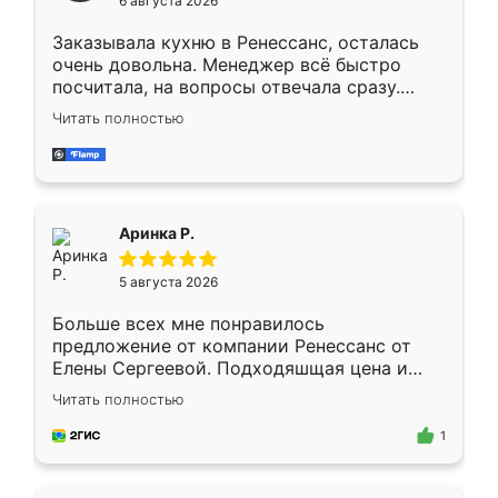
6 августа 2026
мебели буду заказывать только здесь.
Заказывала кухню в Ренессанс, осталась
очень довольна. Менеджер всё быстро
посчитала, на вопросы отвечала сразу.
Замерщик приехал в субботу, подошёл к
Читать полностью
делу со всей ответственностью. Собрали
за день, ребята работали аккуратно, даже
пыли почти не было. Качество отличное,
ящики ходят плавно, ничего не скрипит.
Всё подошло как влитое.
Аринка Р.
5 августа 2026
Больше всех мне понравилось
предложение от компании Ренессанс от
Елены Сергеевой. Подходяшщая цена и
короткие сроки изготовления. Приехавший
Читать полностью
для замера сотрудник Владислав
предложил по моему эскизу самый
1
подходящий вариант шкафа. Немного его
видоизменил, получилось даже лучше, чем