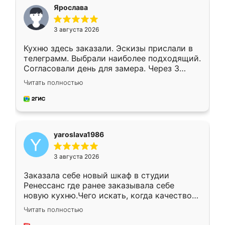
я хотела.
Ярослава
3 августа 2026
Кухню здесь заказали. Эскизы прислали в
телеграмм. Выбрали наиболее подходящий.
Согласовали день для замера. Через 3
недели кухня была уже готова. Остались
Читать полностью
довольны работой. Спасибо Ренессанс
мебель за качественную работу!
yaroslava1986
3 августа 2026
Заказала себе новый шкаф в студии
Ренессанс где ранее заказывала себе
новую кухню.Чего искать, когда качеством
вполне довольна. Служит кухня уже почти
Читать полностью
два года, нареканий нет.