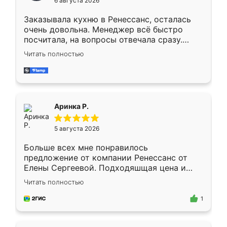
6 августа 2026
мебели буду заказывать только здесь.
Заказывала кухню в Ренессанс, осталась
очень довольна. Менеджер всё быстро
посчитала, на вопросы отвечала сразу.
Замерщик приехал в субботу, подошёл к
Читать полностью
делу со всей ответственностью. Собрали
за день, ребята работали аккуратно, даже
пыли почти не было. Качество отличное,
ящики ходят плавно, ничего не скрипит.
Всё подошло как влитое.
Аринка Р.
5 августа 2026
Больше всех мне понравилось
предложение от компании Ренессанс от
Елены Сергеевой. Подходяшщая цена и
короткие сроки изготовления. Приехавший
Читать полностью
для замера сотрудник Владислав
предложил по моему эскизу самый
1
подходящий вариант шкафа. Немного его
видоизменил, получилось даже лучше, чем