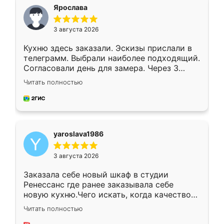
я хотела.
Ярослава
3 августа 2026
Кухню здесь заказали. Эскизы прислали в
телеграмм. Выбрали наиболее подходящий.
Согласовали день для замера. Через 3
недели кухня была уже готова. Остались
Читать полностью
довольны работой. Спасибо Ренессанс
мебель за качественную работу!
yaroslava1986
3 августа 2026
Заказала себе новый шкаф в студии
Ренессанс где ранее заказывала себе
новую кухню.Чего искать, когда качеством
вполне довольна. Служит кухня уже почти
Читать полностью
два года, нареканий нет.