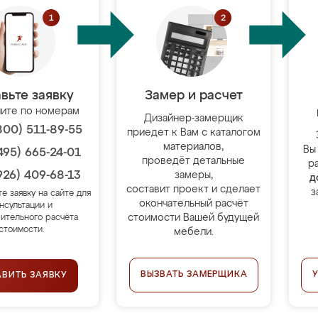
вьте заявку
Замер и расчет
ите по номерам
Дизайнер-замерщик
800) 511-89-55
приедет к Вам с каталогом
материалов,
Вы
495) 665-24-01
проведёт детальные
р
926) 409-68-13
замеры,
д
составит проект и сделает
з
те заявку на сайте для
окончательный расчёт
нсультации и
стоимости Вашей будущей
ительного расчёта
стоимости.
мебели.
ВЫЗВАТЬ ЗАМЕРЩИКА
АВИТЬ ЗАЯВКУ