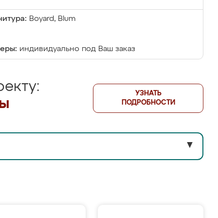
итура:
Boyard, Blum
еры:
индивидуально под Ваш заказ
екту:
УЗНАТЬ
лы
ПОДРОБНОСТИ
▼