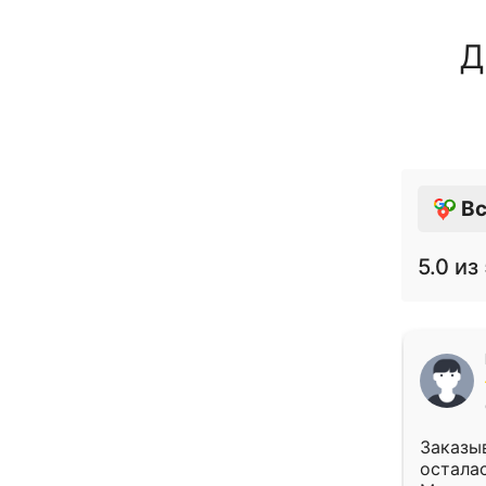
Д
Вс
5.0
из 
Заказыв
осталас