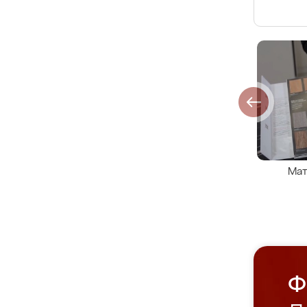
Мат
Ф