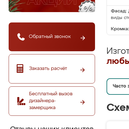
Фасад:
виды ст
Кромка
Обратный звонок
Изго
любы
Заказать расчёт
Часто 
Бесплатный вызов
дизайнера-
Схе
замерщика