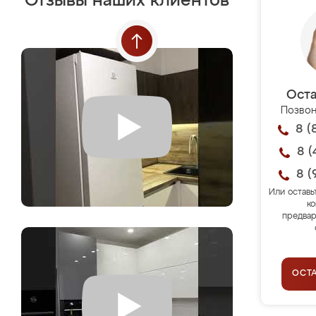
Отзывы наших клиентов
Оста
Позвон
8 (
8 (
8 (
Или оставь
ко
предвар
ОСТ