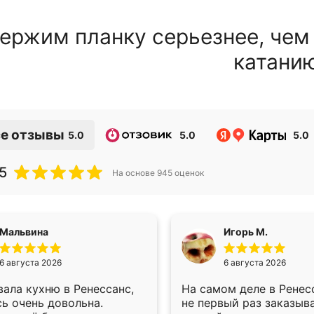
ержим планку серьезнее, чем
катани
е отзывы
5.0
5.0
5.0
5
На основе
945
оценок
Мальвина
Игорь М.
6 августа 2026
6 августа 2026
ала кухню в Ренессанс,
На самом деле в Ренес
ь очень довольна.
не первый раз заказыв