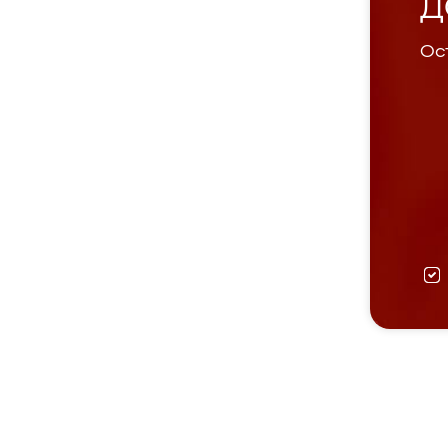
Д
Ост