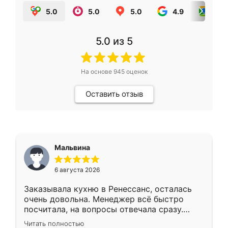
5.0
5.0
5.0
4.9
5.0
5.0
из 5
На основе
945
оценок
Оставить отзыв
Мальвина
6 августа 2026
Заказывала кухню в Ренессанс, осталась
очень довольна. Менеджер всё быстро
посчитала, на вопросы отвечала сразу.
Замерщик приехал в субботу, подошёл к
Читать полностью