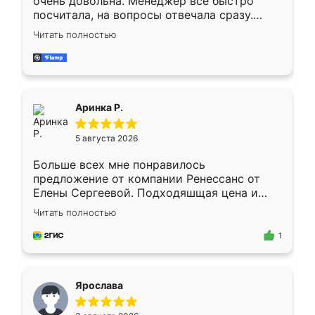
очень довольна. Менеджер всё быстро
посчитала, на вопросы отвечала сразу.
Замерщик приехал в субботу, подошёл к
Читать полностью
делу со всей ответственностью. Собрали
за день, ребята работали аккуратно, даже
пыли почти не было. Качество отличное,
ящики ходят плавно, ничего не скрипит.
Всё подошло как влитое.
Аринка Р.
5 августа 2026
Больше всех мне понравилось
предложение от компании Ренессанс от
Елены Сергеевой. Подходяшщая цена и
короткие сроки изготовления. Приехавший
Читать полностью
для замера сотрудник Владислав
предложил по моему эскизу самый
1
подходящий вариант шкафа. Немного его
видоизменил, получилось даже лучше, чем
я хотела.
Ярослава