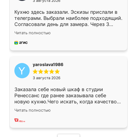
3 августа 2026
Кухню здесь заказали. Эскизы прислали в
телеграмм. Выбрали наиболее подходящий.
Согласовали день для замера. Через 3
недели кухня была уже готова. Остались
Читать полностью
довольны работой. Спасибо Ренессанс
мебель за качественную работу!
yaroslava1986
3 августа 2026
Заказала себе новый шкаф в студии
Ренессанс где ранее заказывала себе
новую кухню.Чего искать, когда качеством
вполне довольна. Служит кухня уже почти
Читать полностью
два года, нареканий нет.