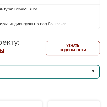
итура:
Boyard, Blum
еры:
индивидуально под Ваш заказ
екту:
УЗНАТЬ
лы
ПОДРОБНОСТИ
▼