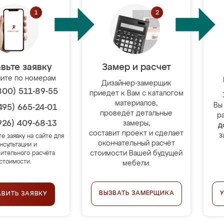
вьте заявку
Замер и расчет
ите по номерам
Дизайнер-замерщик
800) 511-89-55
приедет к Вам с каталогом
материалов,
Вы
495) 665-24-01
проведёт детальные
р
926) 409-68-13
замеры,
д
составит проект и сделает
з
те заявку на сайте для
окончательный расчёт
нсультации и
стоимости Вашей будущей
ительного расчёта
стоимости.
мебели.
ВЫЗВАТЬ ЗАМЕРЩИКА
АВИТЬ ЗАЯВКУ