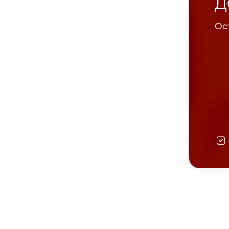
Д
Ост