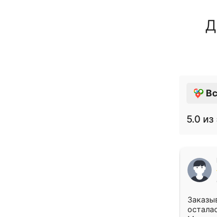
Д
Вс
5.0
из 
Заказыв
осталас