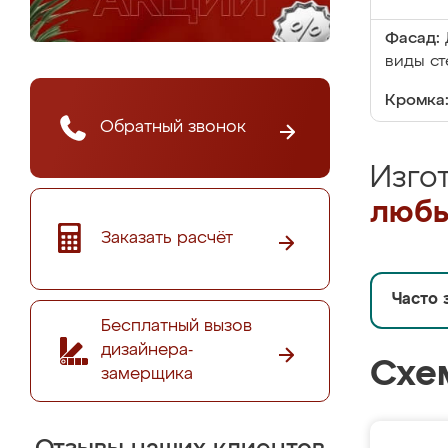
Фасад:
виды ст
Кромка
Обратный звонок
Изго
любы
Заказать расчёт
Часто 
Бесплатный вызов
дизайнера-
Схе
замерщика