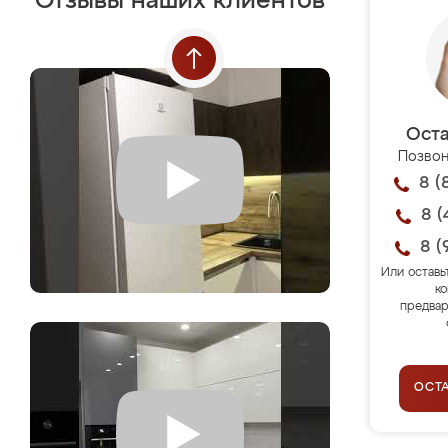
Отзывы наших клиентов
Оста
Позвон
8 (
8 (
8 (
Или оставь
ко
предвар
ОСТ