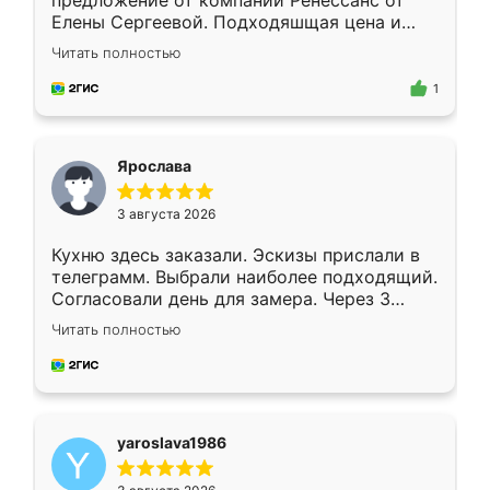
предложение от компании Ренессанс от
Елены Сергеевой. Подходяшщая цена и
короткие сроки изготовления. Приехавший
Читать полностью
для замера сотрудник Владислав
предложил по моему эскизу самый
1
подходящий вариант шкафа. Немного его
видоизменил, получилось даже лучше, чем
я хотела.
Ярослава
3 августа 2026
Кухню здесь заказали. Эскизы прислали в
телеграмм. Выбрали наиболее подходящий.
Согласовали день для замера. Через 3
недели кухня была уже готова. Остались
Читать полностью
довольны работой. Спасибо Ренессанс
мебель за качественную работу!
yaroslava1986