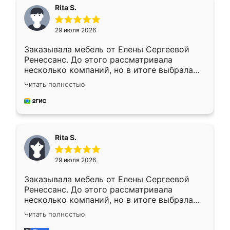
Rita S.
29 июля 2026
Заказывала мебель от Елены Сергеевой
Ренессанс. До этого рассматривала
несколько компаний, но в итоге выбрала
эту. Сначала обговорили условия, потом
Читать полностью
приехал замерщик, всё спокойно объяснил
и снял размеры. Изготовили в срок, с
доставкой тоже никаких проблем не
возникло. Сборку выполнили аккуратно,
мебель сразу встала на свое место без
Rita S.
каких-либо доработок. Качеством осталась
довольна, все выглядит так, как и ожидала.
29 июля 2026
Заказывала мебель от Елены Сергеевой
Ренессанс. До этого рассматривала
несколько компаний, но в итоге выбрала
эту. Сначала обговорили условия, потом
Читать полностью
приехал замерщик, всё спокойно объяснил