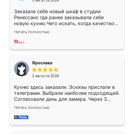
3 августа 2026
Заказала себе новый шкаф в студии
Ренессанс где ранее заказывала себе
новую кухню.Чего искать, когда качеством
вполне довольна. Служит кухня уже почти
Читать полностью
два года, нареканий нет.
Ярослава
3 августа 2026
Кухню здесь заказали. Эскизы прислали в
телеграмм. Выбрали наиболее подходящий.
Согласовали день для замера. Через 3
недели кухня была уже готова. Остались
Читать полностью
довольны работой. Спасибо Ренессанс
мебель за качественную работу!