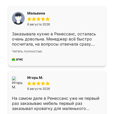
Мальвина
6 августа 2026
Заказывала кухню в Ренессанс, осталась
очень довольна. Менеджер всё быстро
посчитала, на вопросы отвечала сразу.
Замерщик приехал в субботу, подошёл к
Читать полностью
делу со всей ответственностью. Собрали
за день, ребята работали аккуратно, даже
пыли почти не было. Качество отличное,
ящики ходят плавно, ничего не скрипит.
Всё подошло как влитое.
Игорь М.
6 августа 2026
На самом деле в Ренессанс уже не первый
раз заказываю мебель первый раз
заказывал кроватку для маленького
ребёнка при его рождении ,во второй раз