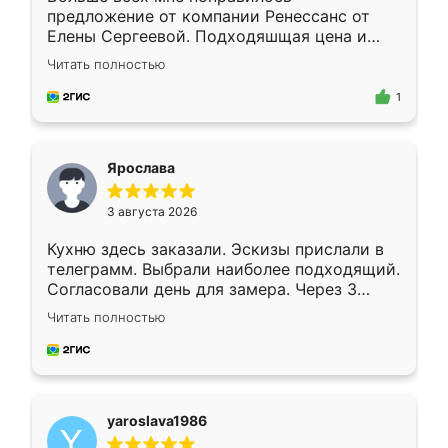
предложение от компании Ренессанс от
Елены Сергеевой. Подходяшщая цена и
короткие сроки изготовления. Приехавший
Читать полностью
для замера сотрудник Владислав
предложил по моему эскизу самый
1
подходящий вариант шкафа. Немного его
видоизменил, получилось даже лучше, чем
я хотела.
Ярослава
3 августа 2026
Кухню здесь заказали. Эскизы прислали в
телеграмм. Выбрали наиболее подходящий.
Согласовали день для замера. Через 3
недели кухня была уже готова. Остались
Читать полностью
довольны работой. Спасибо Ренессанс
мебель за качественную работу!
yaroslava1986