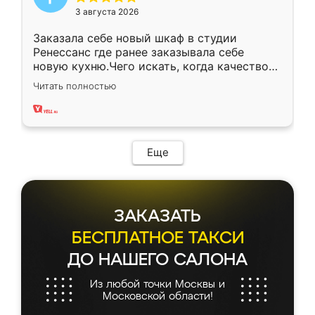
3 августа 2026
Заказала себе новый шкаф в студии
Ренессанс где ранее заказывала себе
новую кухню.Чего искать, когда качеством
вполне довольна. Служит кухня уже почти
Читать полностью
два года, нареканий нет.
Еще
ЗАКАЗАТЬ
БЕСПЛАТНОЕ ТАКСИ
ДО НАШЕГО САЛОНА
Из любой точки Москвы и
Московской области!