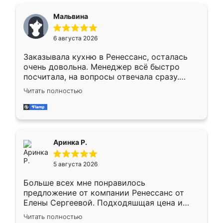
сравнивал с разными конкурентами в этом
сегменте ,выбор у конкурентов куда
Мальвина
меньше, здесь же он более разнообразный.
Мне нравится ,если что-то потребуется из
6 августа 2026
мебели буду заказывать только здесь.
Заказывала кухню в Ренессанс, осталась
очень довольна. Менеджер всё быстро
посчитала, на вопросы отвечала сразу.
Замерщик приехал в субботу, подошёл к
Читать полностью
делу со всей ответственностью. Собрали
за день, ребята работали аккуратно, даже
пыли почти не было. Качество отличное,
ящики ходят плавно, ничего не скрипит.
Всё подошло как влитое.
Аринка Р.
5 августа 2026
Больше всех мне понравилось
предложение от компании Ренессанс от
Елены Сергеевой. Подходяшщая цена и
короткие сроки изготовления. Приехавший
Читать полностью
для замера сотрудник Владислав