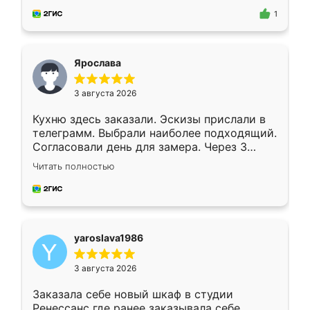
предложил по моему эскизу самый
1
подходящий вариант шкафа. Немного его
видоизменил, получилось даже лучше, чем
я хотела.
Ярослава
3 августа 2026
Кухню здесь заказали. Эскизы прислали в
телеграмм. Выбрали наиболее подходящий.
Согласовали день для замера. Через 3
недели кухня была уже готова. Остались
Читать полностью
довольны работой. Спасибо Ренессанс
мебель за качественную работу!
yaroslava1986
3 августа 2026
Заказала себе новый шкаф в студии
Ренессанс где ранее заказывала себе