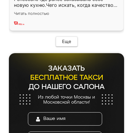
новую кухню.Чего искать, когда качеством
вполне довольна. Служит кухня уже почти
Читать полностью
два года, нареканий нет.
Еще
ЗАКАЗАТЬ
БЕСПЛАТНОЕ ТАКСИ
ДО НАШЕГО САЛОНА
Из любой точки Москвы и
Московской области!