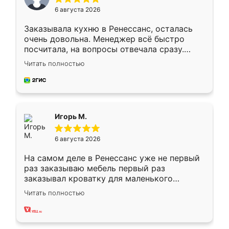
6 августа 2026
Заказывала кухню в Ренессанс, осталась
очень довольна. Менеджер всё быстро
посчитала, на вопросы отвечала сразу.
Замерщик приехал в субботу, подошёл к
Читать полностью
делу со всей ответственностью. Собрали
за день, ребята работали аккуратно, даже
пыли почти не было. Качество отличное,
ящики ходят плавно, ничего не скрипит.
Всё подошло как влитое.
Игорь М.
6 августа 2026
На самом деле в Ренессанс уже не первый
раз заказываю мебель первый раз
заказывал кроватку для маленького
ребёнка при его рождении ,во второй раз
Читать полностью
заказал шкаф-купе. По качеству очень
хорошее сборка достаточно быстрая,
также адекватные цены. До этого