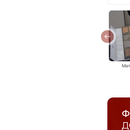
Мат
Ф
Д