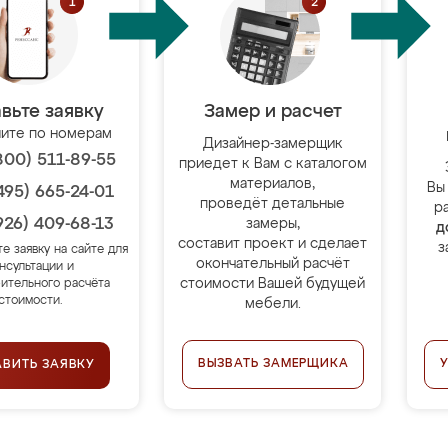
вьте заявку
Замер и расчет
ите по номерам
Дизайнер-замерщик
800) 511-89-55
приедет к Вам с каталогом
материалов,
Вы
495) 665-24-01
проведёт детальные
р
926) 409-68-13
замеры,
д
составит проект и сделает
з
те заявку на сайте для
окончательный расчёт
нсультации и
стоимости Вашей будущей
ительного расчёта
стоимости.
мебели.
ВЫЗВАТЬ ЗАМЕРЩИКА
АВИТЬ ЗАЯВКУ