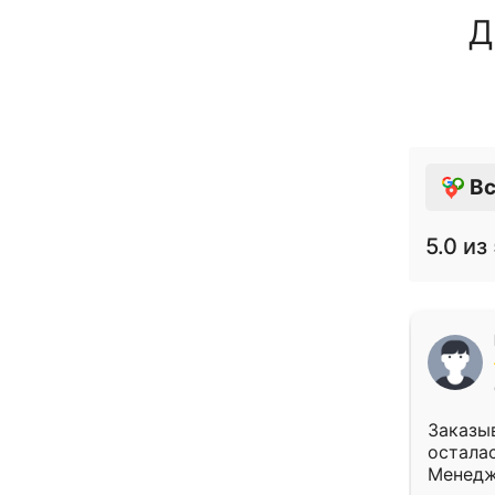
Д
Вс
5.0
из 
Заказыв
осталас
Менедж