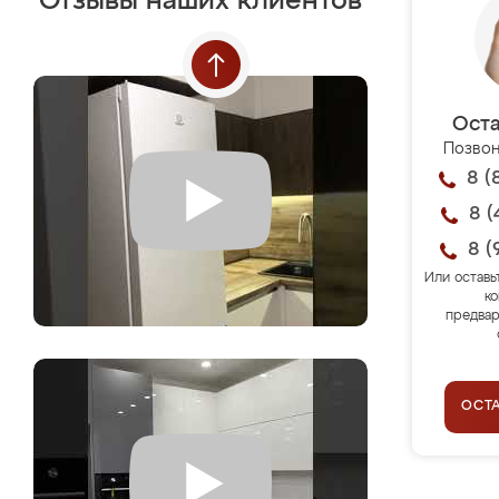
Отзывы наших клиентов
Оста
Позвон
8 (
8 (
8 (
Или оставь
ко
предвар
ОСТ