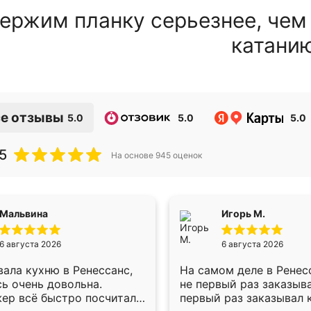
ержим планку серьезнее, чем
катани
е отзывы
5.0
5.0
5.0
5
На основе
945
оценок
Мальвина
Игорь М.
6 августа 2026
6 августа 2026
ала кухню в Ренессанс,
На самом деле в Ренес
ь очень довольна.
не первый раз заказыв
ер всё быстро посчитала,
первый раз заказывал 