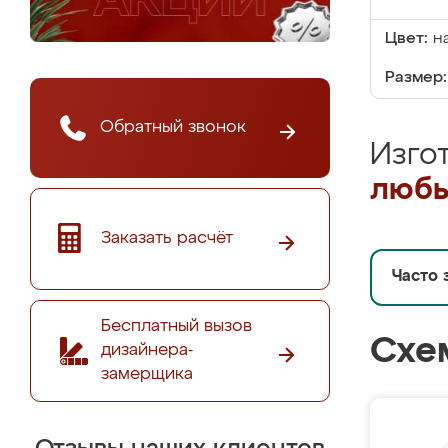
Цвет:
н
Размер:
Обратный звонок
Изго
любы
Заказать расчёт
Часто 
Бесплатный вызов
Схе
дизайнера-
замерщика