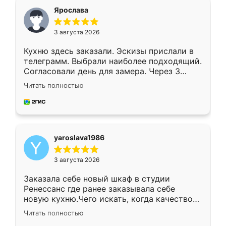
я хотела.
Ярослава
3 августа 2026
Кухню здесь заказали. Эскизы прислали в
телеграмм. Выбрали наиболее подходящий.
Согласовали день для замера. Через 3
недели кухня была уже готова. Остались
Читать полностью
довольны работой. Спасибо Ренессанс
мебель за качественную работу!
yaroslava1986
3 августа 2026
Заказала себе новый шкаф в студии
Ренессанс где ранее заказывала себе
новую кухню.Чего искать, когда качеством
вполне довольна. Служит кухня уже почти
Читать полностью
два года, нареканий нет.