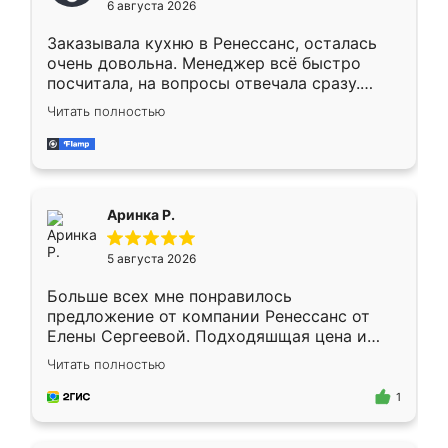
6 августа 2026
мебели буду заказывать только здесь.
Заказывала кухню в Ренессанс, осталась
очень довольна. Менеджер всё быстро
посчитала, на вопросы отвечала сразу.
Замерщик приехал в субботу, подошёл к
Читать полностью
делу со всей ответственностью. Собрали
за день, ребята работали аккуратно, даже
пыли почти не было. Качество отличное,
ящики ходят плавно, ничего не скрипит.
Всё подошло как влитое.
Аринка Р.
5 августа 2026
Больше всех мне понравилось
предложение от компании Ренессанс от
Елены Сергеевой. Подходяшщая цена и
короткие сроки изготовления. Приехавший
Читать полностью
для замера сотрудник Владислав
предложил по моему эскизу самый
1
подходящий вариант шкафа. Немного его
видоизменил, получилось даже лучше, чем