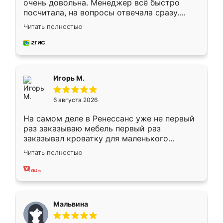
очень довольна. Менеджер всё быстро
посчитала, на вопросы отвечала сразу.
Замерщик приехал в субботу, подошёл к
Читать полностью
делу со всей ответственностью. Собрали
за день, ребята работали аккуратно, даже
пыли почти не было. Качество отличное,
ящики ходят плавно, ничего не скрипит.
Всё подошло как влитое.
Игорь М.
6 августа 2026
На самом деле в Ренессанс уже не первый
раз заказываю мебель первый раз
заказывал кроватку для маленького
ребёнка при его рождении ,во второй раз
Читать полностью
заказал шкаф-купе. По качеству очень
хорошее сборка достаточно быстрая,
также адекватные цены. До этого
сравнивал с разными конкурентами в этом
сегменте ,выбор у конкурентов куда
Мальвина
меньше, здесь же он более разнообразный.
Мне нравится ,если что-то потребуется из