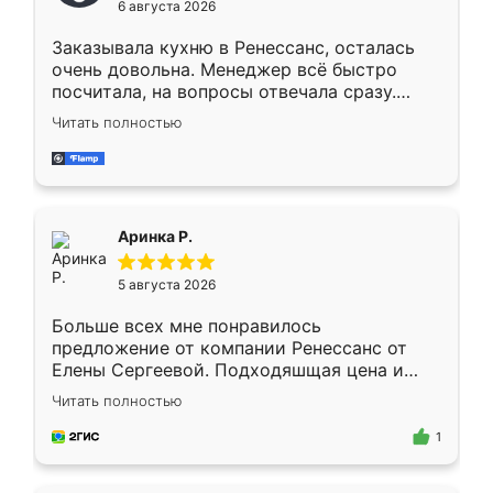
6 августа 2026
мебели буду заказывать только здесь.
Заказывала кухню в Ренессанс, осталась
очень довольна. Менеджер всё быстро
посчитала, на вопросы отвечала сразу.
Замерщик приехал в субботу, подошёл к
Читать полностью
делу со всей ответственностью. Собрали
за день, ребята работали аккуратно, даже
пыли почти не было. Качество отличное,
ящики ходят плавно, ничего не скрипит.
Всё подошло как влитое.
Аринка Р.
5 августа 2026
Больше всех мне понравилось
предложение от компании Ренессанс от
Елены Сергеевой. Подходяшщая цена и
короткие сроки изготовления. Приехавший
Читать полностью
для замера сотрудник Владислав
предложил по моему эскизу самый
1
подходящий вариант шкафа. Немного его
видоизменил, получилось даже лучше, чем