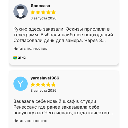
я хотела.
Ярослава
3 августа 2026
Кухню здесь заказали. Эскизы прислали в
телеграмм. Выбрали наиболее подходящий.
Согласовали день для замера. Через 3
недели кухня была уже готова. Остались
Читать полностью
довольны работой. Спасибо Ренессанс
мебель за качественную работу!
yaroslava1986
3 августа 2026
Заказала себе новый шкаф в студии
Ренессанс где ранее заказывала себе
новую кухню.Чего искать, когда качеством
вполне довольна. Служит кухня уже почти
Читать полностью
два года, нареканий нет.