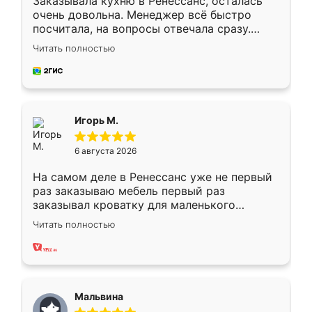
Заказывала кухню в Ренессанс, осталась
очень довольна. Менеджер всё быстро
посчитала, на вопросы отвечала сразу.
Замерщик приехал в субботу, подошёл к
Читать полностью
делу со всей ответственностью. Собрали
за день, ребята работали аккуратно, даже
пыли почти не было. Качество отличное,
ящики ходят плавно, ничего не скрипит.
Всё подошло как влитое.
Игорь М.
6 августа 2026
На самом деле в Ренессанс уже не первый
раз заказываю мебель первый раз
заказывал кроватку для маленького
ребёнка при его рождении ,во второй раз
Читать полностью
заказал шкаф-купе. По качеству очень
хорошее сборка достаточно быстрая,
также адекватные цены. До этого
сравнивал с разными конкурентами в этом
сегменте ,выбор у конкурентов куда
Мальвина
меньше, здесь же он более разнообразный.