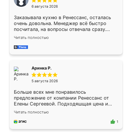
Мне нравится ,если что-то потребуется из
6 августа 2026
мебели буду заказывать только здесь.
Заказывала кухню в Ренессанс, осталась
очень довольна. Менеджер всё быстро
посчитала, на вопросы отвечала сразу.
Замерщик приехал в субботу, подошёл к
Читать полностью
делу со всей ответственностью. Собрали
за день, ребята работали аккуратно, даже
пыли почти не было. Качество отличное,
ящики ходят плавно, ничего не скрипит.
Всё подошло как влитое.
Аринка Р.
5 августа 2026
Больше всех мне понравилось
предложение от компании Ренессанс от
Елены Сергеевой. Подходяшщая цена и
короткие сроки изготовления. Приехавший
Читать полностью
для замера сотрудник Владислав
предложил по моему эскизу самый
1
подходящий вариант шкафа. Немного его