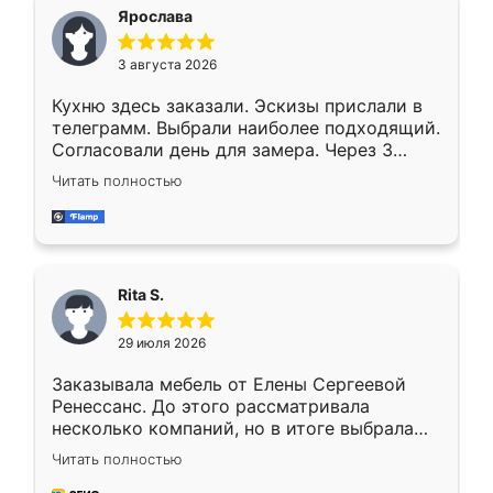
Ярослава
3 августа 2026
Кухню здесь заказали. Эскизы прислали в
телеграмм. Выбрали наиболее подходящий.
Согласовали день для замера. Через 3
недели кухня была уже готова. Остались
Читать полностью
довольны работой. Спасибо Ренессанс
мебель за качественную работу!
Rita S.
29 июля 2026
Заказывала мебель от Елены Сергеевой
Ренессанс. До этого рассматривала
несколько компаний, но в итоге выбрала
эту. Сначала обговорили условия, потом
Читать полностью
приехал замерщик, всё спокойно объяснил