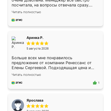
очень довольна. Менеджер всё быстро
посчитала, на вопросы отвечала сразу.
Замерщик приехал в субботу, подошёл к
Читать полностью
делу со всей ответственностью. Собрали
за день, ребята работали аккуратно, даже
пыли почти не было. Качество отличное,
ящики ходят плавно, ничего не скрипит.
Всё подошло как влитое.
Аринка Р.
5 августа 2026
Больше всех мне понравилось
предложение от компании Ренессанс от
Елены Сергеевой. Подходяшщая цена и
короткие сроки изготовления. Приехавший
Читать полностью
для замера сотрудник Владислав
предложил по моему эскизу самый
1
подходящий вариант шкафа. Немного его
видоизменил, получилось даже лучше, чем
я хотела.
Ярослава