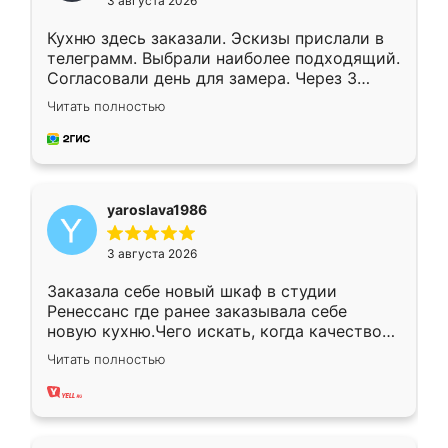
3 августа 2026
Кухню здесь заказали. Эскизы прислали в
телеграмм. Выбрали наиболее подходящий.
Согласовали день для замера. Через 3
недели кухня была уже готова. Остались
Читать полностью
довольны работой. Спасибо Ренессанс
мебель за качественную работу!
yaroslava1986
3 августа 2026
Заказала себе новый шкаф в студии
Ренессанс где ранее заказывала себе
новую кухню.Чего искать, когда качеством
вполне довольна. Служит кухня уже почти
Читать полностью
два года, нареканий нет.