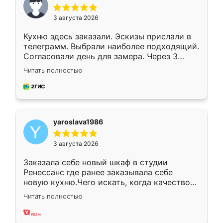
3 августа 2026
Кухню здесь заказали. Эскизы прислали в
телеграмм. Выбрали наиболее подходящий.
Согласовали день для замера. Через 3
недели кухня была уже готова. Остались
Читать полностью
довольны работой. Спасибо Ренессанс
мебель за качественную работу!
yaroslava1986
3 августа 2026
Заказала себе новый шкаф в студии
Ренессанс где ранее заказывала себе
новую кухню.Чего искать, когда качеством
вполне довольна. Служит кухня уже почти
Читать полностью
два года, нареканий нет.