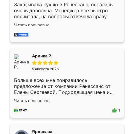
Заказывала кухню в Ренессанс, осталась
очень довольна. Менеджер всё быстро
посчитала, на вопросы отвечала сразу.
Замерщик приехал в субботу, подошёл к
Читать полностью
делу со всей ответственностью. Собрали
за день, ребята работали аккуратно, даже
пыли почти не было. Качество отличное,
ящики ходят плавно, ничего не скрипит.
Всё подошло как влитое.
Аринка Р.
5 августа 2026
Больше всех мне понравилось
предложение от компании Ренессанс от
Елены Сергеевой. Подходяшщая цена и
короткие сроки изготовления. Приехавший
Читать полностью
для замера сотрудник Владислав
предложил по моему эскизу самый
1
подходящий вариант шкафа. Немного его
видоизменил, получилось даже лучше, чем
я хотела.
Ярослава