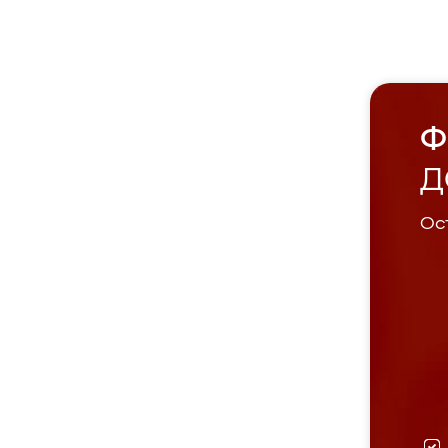
Ф
Д
Ост