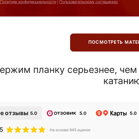
Политике конфиденциальности
|
Пользовательскому соглашению
ПОСМОТРЕТЬ МАТ
ержим планку серьезнее, чем
катани
е отзывы
5.0
5.0
5.0
5
На основе
945
оценок