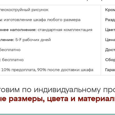
пескоструйный рисунок
Кром
ы:
изготовление шкафа любого размера
Разд
ннее наполнение:
стандартная комплектация
Цвет
вление:
5-7 рабочих дней
Цена
бесплатно
Дост
:
бесплатно
Сбор
10% предоплата, 90% после доставки шкафа
Гара
товим по индивидуальному про
е размеры, цвета и материа