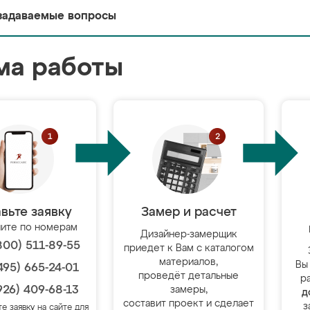
задаваемые вопросы
ма работы
вьте заявку
Замер и расчет
ите по номерам
Дизайнер-замерщик
800) 511-89-55
приедет к Вам с каталогом
материалов,
Вы
495) 665-24-01
проведёт детальные
р
926) 409-68-13
замеры,
д
составит проект и сделает
з
те заявку на сайте для