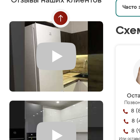
Отзывы наших клиентов
Часто 
Схе
Оста
Позвон
8 (
8 (
8 (
Или оставь