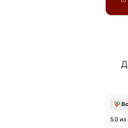
Д
Вс
5.0
из 