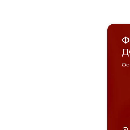
Ф
Д
Ост