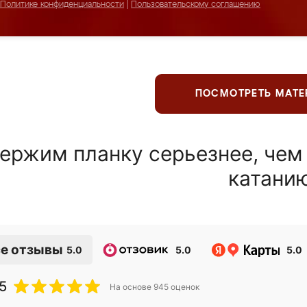
Политике конфиденциальности
|
Пользовательскому соглашению
ПОСМОТРЕТЬ МАТ
ержим планку серьезнее, чем
катани
е отзывы
5.0
5.0
5.0
5
На основе
945
оценок