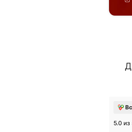
Д
Вс
5.0
из 