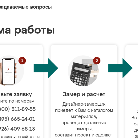
задаваемые вопросы
ма работы
вьте заявку
Замер и расчет
ите по номерам
Дизайнер-замерщик
800) 511-89-55
приедет к Вам с каталогом
материалов,
Вы
495) 665-24-01
проведёт детальные
р
926) 409-68-13
замеры,
д
составит проект и сделает
з
те заявку на сайте для