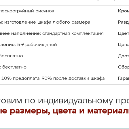
пескоструйный рисунок
Кром
ы:
изготовление шкафа любого размера
Разд
ннее наполнение:
стандартная комплектация
Цвет
вление:
5-7 рабочих дней
Цена
бесплатно
Дост
:
бесплатно
Сбор
10% предоплата, 90% после доставки шкафа
Гара
товим по индивидуальному про
е размеры, цвета и материа