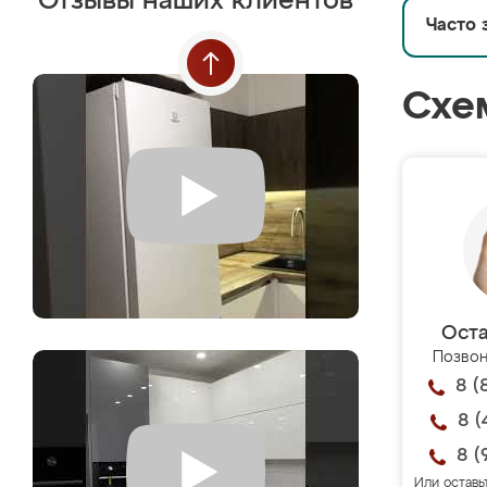
Отзывы наших клиентов
Часто 
Схе
Оста
Позвон
8 (
8 (
8 (
Или оставь