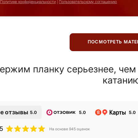
Политике конфиденциальности
|
Пользовательскому соглашению
ПОСМОТРЕТЬ МАТ
ержим планку серьезнее, чем
катани
е отзывы
5.0
5.0
5.0
5
На основе
945
оценок