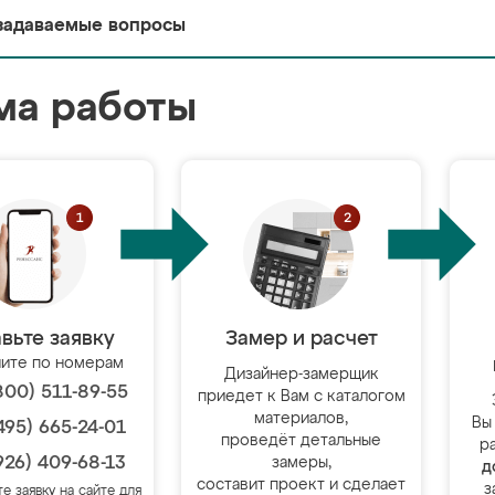
задаваемые вопросы
ма работы
вьте заявку
Замер и расчет
ите по номерам
Дизайнер-замерщик
800) 511-89-55
приедет к Вам с каталогом
материалов,
Вы
495) 665-24-01
проведёт детальные
р
926) 409-68-13
замеры,
д
составит проект и сделает
з
те заявку на сайте для