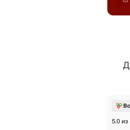
Д
Вс
5.0
из 