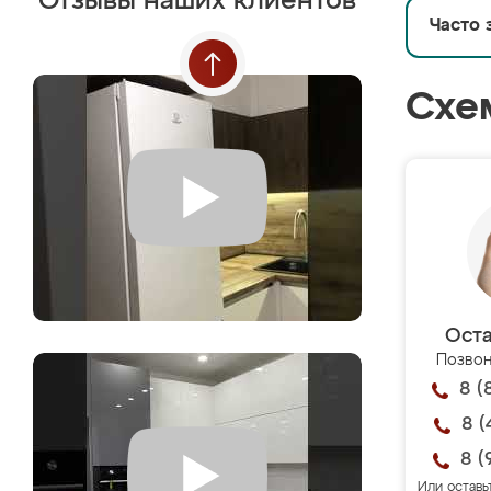
Отзывы наших клиентов
Часто 
Схе
Оста
Позвон
8 (
8 (
8 (
Или оставь