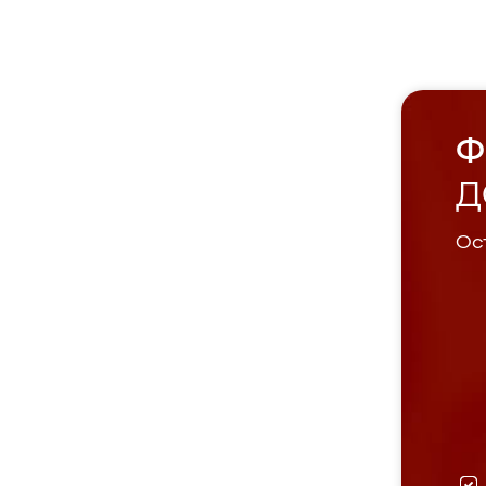
Ф
Д
Ост