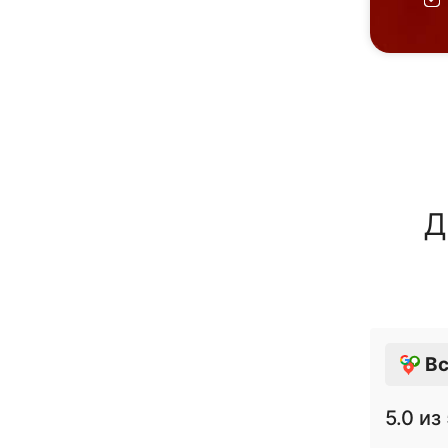
Д
Вс
5.0
из 