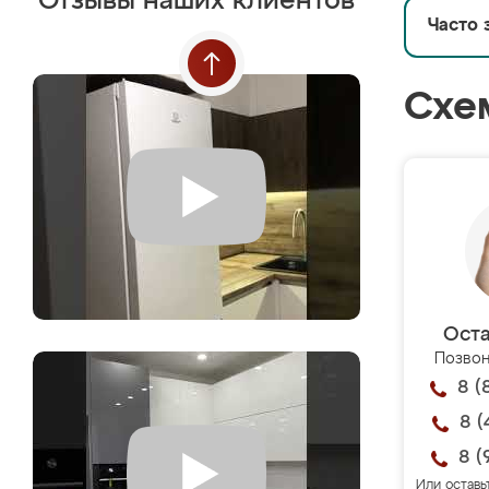
Отзывы наших клиентов
Часто 
Схе
Оста
Позвон
8 (
8 (
8 (
Или оставь