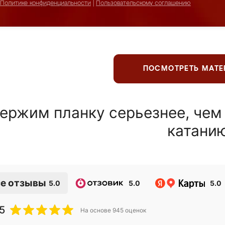
Политике конфиденциальности
|
Пользовательскому соглашению
ПОСМОТРЕТЬ МАТ
ержим планку серьезнее, чем
катани
е отзывы
5.0
5.0
5.0
5
На основе
945
оценок