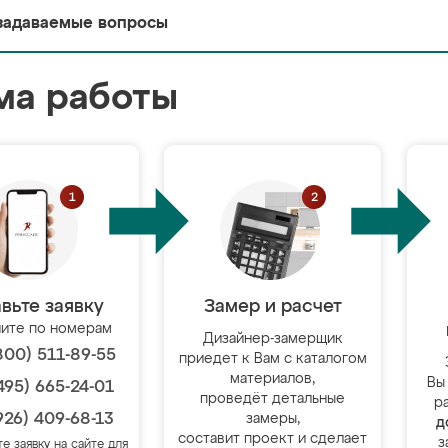
задаваемые вопросы
ма работы
вьте заявку
Замер и расчет
ите по номерам
Дизайнер-замерщик
800) 511-89-55
приедет к Вам с каталогом
материалов,
Вы
495) 665-24-01
проведёт детальные
р
926) 409-68-13
замеры,
д
составит проект и сделает
з
те заявку на сайте для