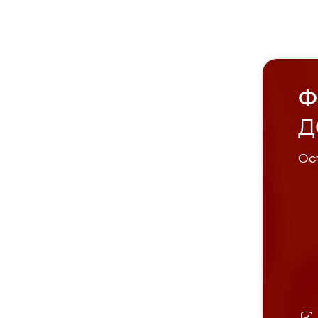
Ф
Д
Ост