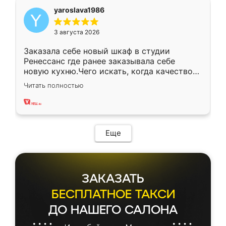
yaroslava1986
3 августа 2026
Заказала себе новый шкаф в студии
Ренессанс где ранее заказывала себе
новую кухню.Чего искать, когда качеством
вполне довольна. Служит кухня уже почти
Читать полностью
два года, нареканий нет.
Еще
ЗАКАЗАТЬ
БЕСПЛАТНОЕ ТАКСИ
ДО НАШЕГО САЛОНА