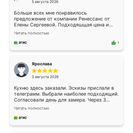
5 августа 2026
Больше всех мне понравилось
предложение от компании Ренессанс от
Елены Сергеевой. Подходяшщая цена и
короткие сроки изготовления. Приехавший
Читать полностью
для замера сотрудник Владислав
предложил по моему эскизу самый
1
подходящий вариант шкафа. Немного его
видоизменил, получилось даже лучше, чем
я хотела.
Ярослава
3 августа 2026
Кухню здесь заказали. Эскизы прислали в
телеграмм. Выбрали наиболее подходящий.
Согласовали день для замера. Через 3
недели кухня была уже готова. Остались
Читать полностью
довольны работой. Спасибо Ренессанс
мебель за качественную работу!