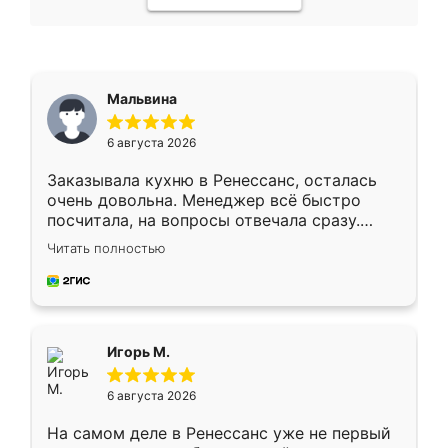
Мальвина
6 августа 2026
Заказывала кухню в Ренессанс, осталась
очень довольна. Менеджер всё быстро
посчитала, на вопросы отвечала сразу.
Замерщик приехал в субботу, подошёл к
Читать полностью
делу со всей ответственностью. Собрали
за день, ребята работали аккуратно, даже
пыли почти не было. Качество отличное,
ящики ходят плавно, ничего не скрипит.
Всё подошло как влитое.
Игорь М.
6 августа 2026
На самом деле в Ренессанс уже не первый